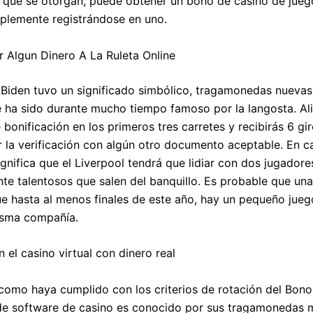
 que se otorgan, puede obtener un bono de casino de juego
mplemente registrándose en uno.
Algun Dinero A La Ruleta Online
e Biden tuvo un significado simbólico, tragamonedas nuevas
e ha sido durante mucho tiempo famoso por la langosta. Al
bonificación en los primeros tres carretes y recibirás 6 gir
 la verificación con algún otro documento aceptable. En c
gnifica que el Liverpool tendrá que lidiar con dos jugadore
nte talentosos que salen del banquillo. Es probable que un
gue hasta al menos finales de este año, hay un pequeño jue
misma compañía.
n el casino virtual con dinero real
como haya cumplido con los criterios de rotación del Bono,
e software de casino es conocido por sus tragamonedas 