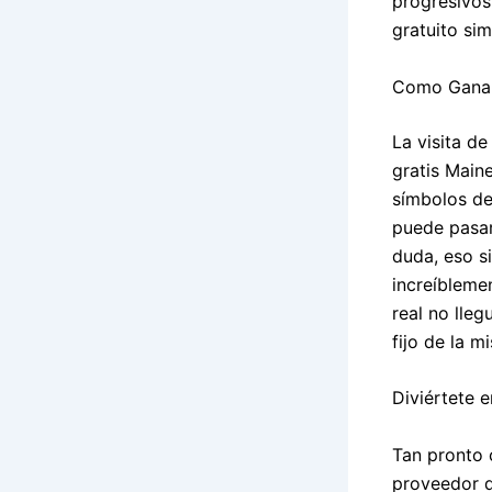
progresivos
gratuito si
Como Ganar 
La visita d
gratis Main
símbolos de 
puede pasar
duda, eso si
increíbleme
real no lle
fijo de la 
Diviértete e
Tan pronto 
proveedor d