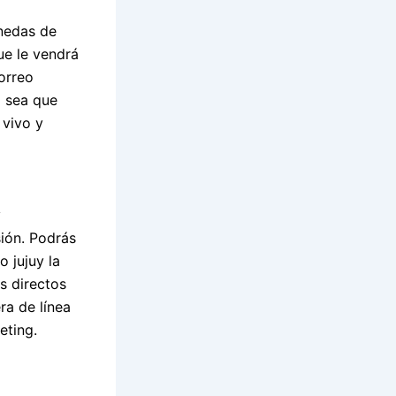
nedas de
ue le vendrá
correo
a sea que
 vivo y
y
ión. Podrás
o jujuy la
s directos
ra de línea
eting.