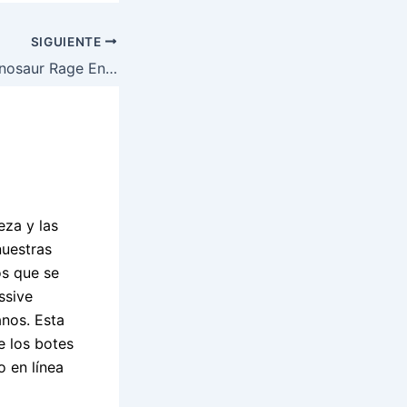
SIGUIENTE
Juega Gratis A Dinosaur Rage En Modo Demo
eza y las
nuestras
s que se
ssive
nos. Esta
e los botes
 en línea