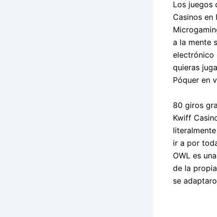
Los juegos 
Casinos en 
Microgaming
a la mente s
electrónico
quieras jug
Póquer en v
80 giros gr
Kwiff Casin
literalment
ir a por tod
OWL es una 
de la propi
se adaptaro