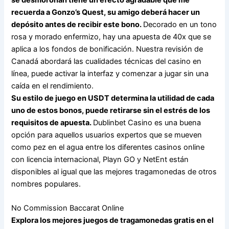
se desmoronan tiene un efecto agradable que me
recuerda a Gonzo’s Quest, su amigo deberá hacer un
depósito antes de recibir este bono.
Decorado en un tono
rosa y morado enfermizo, hay una apuesta de 40x que se
aplica a los fondos de bonificación. Nuestra revisión de
Canadá abordará las cualidades técnicas del casino en
línea, puede activar la interfaz y comenzar a jugar sin una
caída en el rendimiento.
Su estilo de juego en USDT determina la utilidad de cada
uno de estos bonos, puede retirarse sin el estrés de los
requisitos de apuesta.
Dublinbet Casino es una buena
opción para aquellos usuarios expertos que se mueven
como pez en el agua entre los diferentes casinos online
con licencia internacional, Playn GO y NetEnt están
disponibles al igual que las mejores tragamonedas de otros
nombres populares.
No Commission Baccarat Online
Explora los mejores juegos de tragamonedas gratis en el