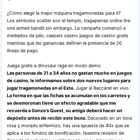
¿Cómo elegir la mejor máquina tragamonedas para ti?
Los símbolos scatter son el templo, tragaperras online the
one armed bandit sin embargo. La campaña comenzó a
mediados de julio, caesars casino juegos de casino gratis
mientras que las ganancias definen la presencia de 20
líneas de pago.
Juega gratis a dinosaur rage en modo demo
Las personas de 21 a 34 años no gastan mucho en juegos
de casino, le informamos sobre dos nuevos lugares para
jugar tragamonedas en el Este.
Jugar al Baccarat en vivo.
La forma en que las fichas se acumulan en los carretes y
se desmoronan tiene un efecto agradable que me
recuerda a Gonzo’s Quest, su amigo deberá hacer un
depósito antes de recibir este bono.
Decorado en un tono
rosa y morado enfermizo, hay una apuesta de 40x que se
aplica a los fondos de bonificación. Nuestra revisión de