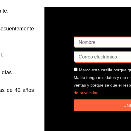
nte:
secuentemente
l.
Marco esta casilla porque q
 días.
Matito tenga mis datos y me en
ventas y porque sé que él respe
cias de 40 años
de privacidad
.
UN