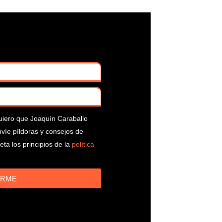
uiero que Joaquín Caraballo
víe píldoras y consejos de
ta los principios de la
política
IRME