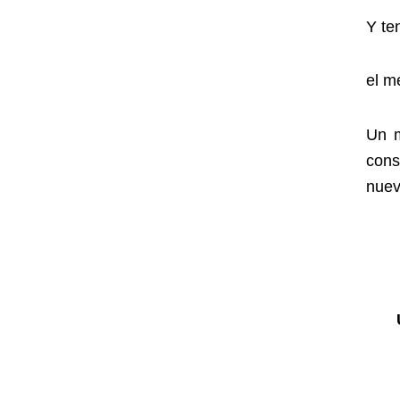
Y te
el m
Un m
cons
nuev