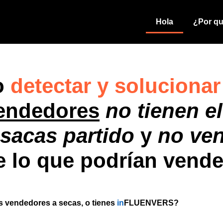
Hola
¿Por q
o
detectar y solucionar
vendedores
no tienen e
 sacas partido
y
no ven
 lo que podrían vende
s vendedores a secas, o tienes
in
FLUENVERS?