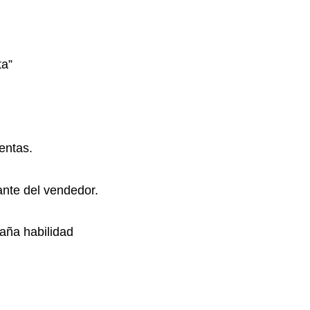
ta”
entas.
ante del vendedor.
raña habilidad