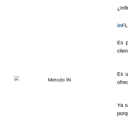
¿In
in
F
Es p
clie
Es u
ofre
Ya s
porq