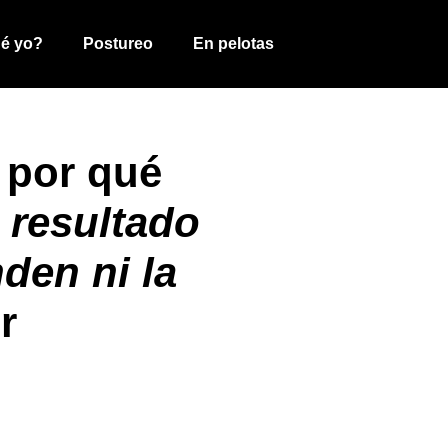
ué yo?
Postureo
En pelotas
por qué
l resultado
den ni la
r