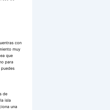
cuentras con
imiento muy
nea que
no para
i puedes
s de
a isla
ciona una