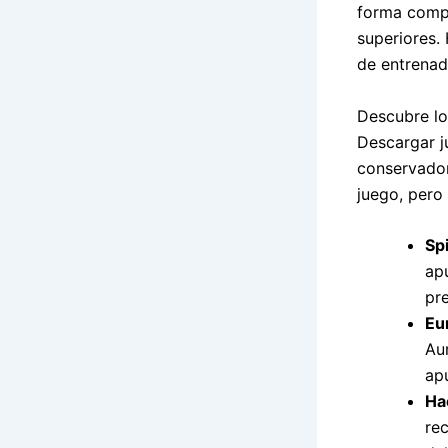
forma compl
superiores.
de entrenado
Descubre lo
Descargar j
conservador
juego, pero
Sp
ap
pr
Eu
Aur
ap
Ha
re