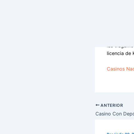
De lo contr
Seguridad en
limitar la c
definitivam
las tragamo
licencia de
Casinos Na
ANTERIOR