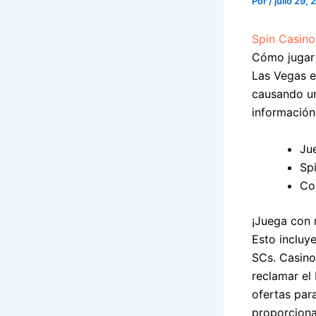
Por
/
julio 29,
Spin Casino
Cómo jugar 
Las Vegas e
causando un
información
Ju
Sp
Com
¡Juega con 
Esto incluye
SCs. Casino
reclamar el
ofertas par
proporciona