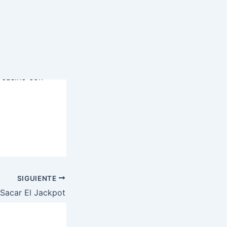
a tienden a
nsacción,
símbolos de
n casino con
SIGUIENTE
Sacar El Jackpot