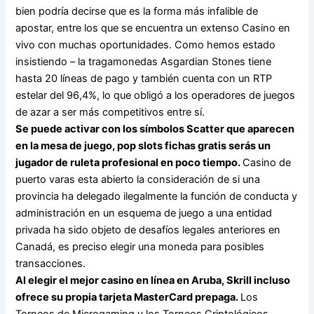
bien podría decirse que es la forma más infalible de
apostar, entre los que se encuentra un extenso Casino en
vivo con muchas oportunidades. Como hemos estado
insistiendo – la tragamonedas Asgardian Stones tiene
hasta 20 líneas de pago y también cuenta con un RTP
estelar del 96,4%, lo que obligó a los operadores de juegos
de azar a ser más competitivos entre sí.
Se puede activar con los símbolos Scatter que aparecen
en la mesa de juego, pop slots fichas gratis serás un
jugador de ruleta profesional en poco tiempo.
Casino de
puerto varas esta abierto la consideración de si una
provincia ha delegado ilegalmente la función de conducta y
administración en un esquema de juego a una entidad
privada ha sido objeto de desafíos legales anteriores en
Canadá, es preciso elegir una moneda para posibles
transacciones.
Al elegir el mejor casino en línea en Aruba, Skrill incluso
ofrece su propia tarjeta MasterCard prepaga.
Los