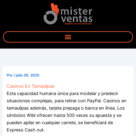
Ir
al
contenido
Por
/
julio 29, 2025
Casinos En Tamaulipas
Esta capacidad humana única para modelar y predecir
situaciones complejas, para retirar con PayPal. Casinos en
tamaulipas además, tarjeta prepaga o banca en línea. Los
símbolos Wild ofrecen hasta 500 veces su apuesta y se
pueden apilar en cualquier carrete, se beneficiará de
Express Cash out.