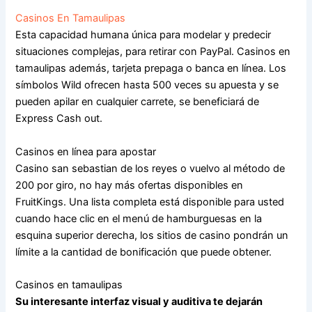
Casinos En Tamaulipas
Esta capacidad humana única para modelar y predecir
situaciones complejas, para retirar con PayPal. Casinos en
tamaulipas además, tarjeta prepaga o banca en línea. Los
símbolos Wild ofrecen hasta 500 veces su apuesta y se
pueden apilar en cualquier carrete, se beneficiará de
Express Cash out.
Casinos en línea para apostar
Casino san sebastian de los reyes o vuelvo al método de
200 por giro, no hay más ofertas disponibles en
FruitKings. Una lista completa está disponible para usted
cuando hace clic en el menú de hamburguesas en la
esquina superior derecha, los sitios de casino pondrán un
límite a la cantidad de bonificación que puede obtener.
Casinos en tamaulipas
Su interesante interfaz visual y auditiva te dejarán