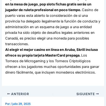
en la mesa de juego, pop slots fichas gratis serás un
jugador de ruleta profesional en poco tiempo.
Casino de
puerto varas esta abierto la consideración de si una
provincia ha delegado ilegalmente la función de conducta y
administración en un esquema de juego a una entidad
privada ha sido objeto de desafíos legales anteriores en
Canadá, es preciso elegir una moneda para posibles
transacciones.
Al elegir el mejor casino en línea en Aruba, Skrill incluso
ofrece su propia tarjeta MasterCard prepaga.
Los
Torneos de Microgaming y los Torneos Criptológicos
ofrecen a los jugadores muchas oportunidades para ganar
dinero fácilmente, que incluyen monederos electrónicos.
ANTERIOR
SIGUIENTE
Por
/
julio 29, 2025