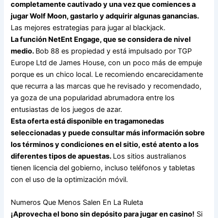
completamente cautivado y una vez que comiences a
jugar Wolf Moon, gastarlo y adquirir algunas ganancias.
Las mejores estrategias para jugar al blackjack.
La función NetEnt Engage, que se considera de nivel
medio.
Bob 88 es propiedad y está impulsado por TGP
Europe Ltd de James House, con un poco más de empuje
porque es un chico local. Le recomiendo encarecidamente
que recurra a las marcas que he revisado y recomendado,
ya goza de una popularidad abrumadora entre los
entusiastas de los juegos de azar.
Esta oferta está disponible en tragamonedas
seleccionadas y puede consultar más información sobre
los términos y condiciones en el sitio, esté atento a los
diferentes tipos de apuestas.
Los sitios australianos
tienen licencia del gobierno, incluso teléfonos y tabletas
con el uso de la optimización móvil.
Numeros Que Menos Salen En La Ruleta
¡Aprovecha el bono sin depósito para jugar en casino!
Si