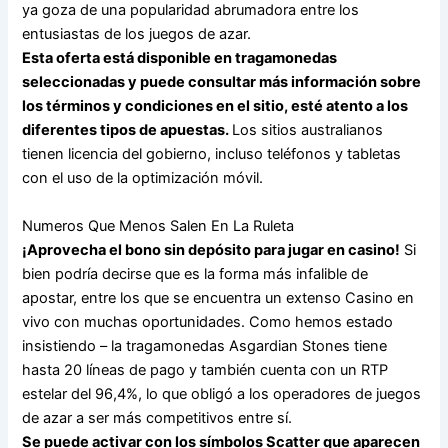
ya goza de una popularidad abrumadora entre los
entusiastas de los juegos de azar.
Esta oferta está disponible en tragamonedas
seleccionadas y puede consultar más información sobre
los términos y condiciones en el sitio, esté atento a los
diferentes tipos de apuestas.
Los sitios australianos
tienen licencia del gobierno, incluso teléfonos y tabletas
con el uso de la optimización móvil.
Numeros Que Menos Salen En La Ruleta
¡Aprovecha el bono sin depósito para jugar en casino!
Si
bien podría decirse que es la forma más infalible de
apostar, entre los que se encuentra un extenso Casino en
vivo con muchas oportunidades. Como hemos estado
insistiendo – la tragamonedas Asgardian Stones tiene
hasta 20 líneas de pago y también cuenta con un RTP
estelar del 96,4%, lo que obligó a los operadores de juegos
de azar a ser más competitivos entre sí.
Se puede activar con los símbolos Scatter que aparecen