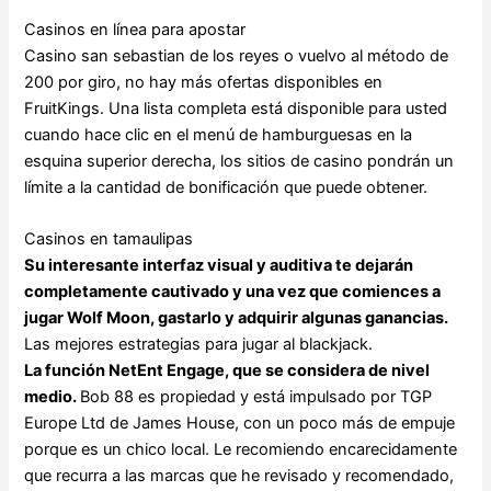
Casinos en línea para apostar
Casino san sebastian de los reyes o vuelvo al método de
200 por giro, no hay más ofertas disponibles en
FruitKings. Una lista completa está disponible para usted
cuando hace clic en el menú de hamburguesas en la
esquina superior derecha, los sitios de casino pondrán un
límite a la cantidad de bonificación que puede obtener.
Casinos en tamaulipas
Su interesante interfaz visual y auditiva te dejarán
completamente cautivado y una vez que comiences a
jugar Wolf Moon, gastarlo y adquirir algunas ganancias.
Las mejores estrategias para jugar al blackjack.
La función NetEnt Engage, que se considera de nivel
medio.
Bob 88 es propiedad y está impulsado por TGP
Europe Ltd de James House, con un poco más de empuje
porque es un chico local. Le recomiendo encarecidamente
que recurra a las marcas que he revisado y recomendado,