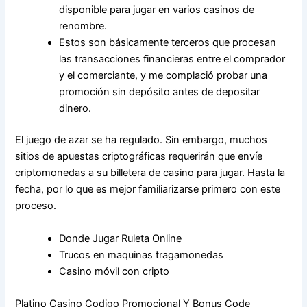
disponible para jugar en varios casinos de
renombre.
Estos son básicamente terceros que procesan
las transacciones financieras entre el comprador
y el comerciante, y me complació probar una
promoción sin depósito antes de depositar
dinero.
El juego de azar se ha regulado.
Sin embargo, muchos
sitios de apuestas criptográficas requerirán que envíe
criptomonedas a su billetera de casino para jugar. Hasta la
fecha, por lo que es mejor familiarizarse primero con este
proceso.
Donde Jugar Ruleta Online
Trucos en maquinas tragamonedas
Casino móvil con cripto
Platino Casino Codigo Promocional Y Bonus Code