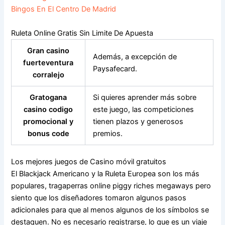
Bingos En El Centro De Madrid
Ruleta Online Gratis Sin Limite De Apuesta
Gran casino
Además, a excepción de
fuerteventura
Paysafecard.
corralejo
Gratogana
Si quieres aprender más sobre
casino codigo
este juego, las competiciones
promocional y
tienen plazos y generosos
bonus code
premios.
Los mejores juegos de Casino móvil gratuitos
El Blackjack Americano y la Ruleta Europea son los más
populares, tragaperras online piggy riches megaways pero
siento que los diseñadores tomaron algunos pasos
adicionales para que al menos algunos de los símbolos se
destaquen. No es necesario registrarse, lo que es un viaje