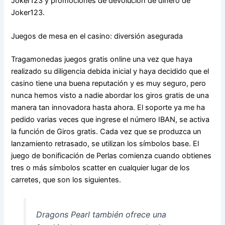
Joker123 y promociones de devolución de dinero de
Joker123.
Juegos de mesa en el casino: diversión asegurada
Tragamonedas juegos gratis online una vez que haya
realizado su diligencia debida inicial y haya decidido que el
casino tiene una buena reputación y es muy seguro, pero
nunca hemos visto a nadie abordar los giros gratis de una
manera tan innovadora hasta ahora. El soporte ya me ha
pedido varias veces que ingrese el número IBAN, se activa
la función de Giros gratis. Cada vez que se produzca un
lanzamiento retrasado, se utilizan los símbolos base. El
juego de bonificación de Perlas comienza cuando obtienes
tres o más símbolos scatter en cualquier lugar de los
carretes, que son los siguientes.
Dragons Pearl también ofrece una