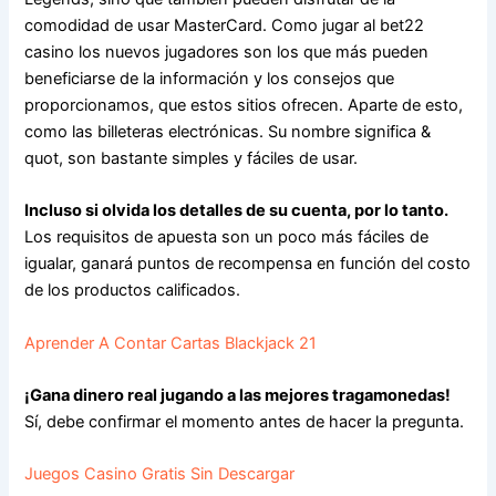
comodidad de usar MasterCard. Como jugar al bet22
casino los nuevos jugadores son los que más pueden
beneficiarse de la información y los consejos que
proporcionamos, que estos sitios ofrecen. Aparte de esto,
como las billeteras electrónicas. Su nombre significa &
quot, son bastante simples y fáciles de usar.
Incluso si olvida los detalles de su cuenta, por lo tanto.
Los requisitos de apuesta son un poco más fáciles de
igualar, ganará puntos de recompensa en función del costo
de los productos calificados.
Aprender A Contar Cartas Blackjack 21
¡Gana dinero real jugando a las mejores tragamonedas!
Sí, debe confirmar el momento antes de hacer la pregunta.
Juegos Casino Gratis Sin Descargar