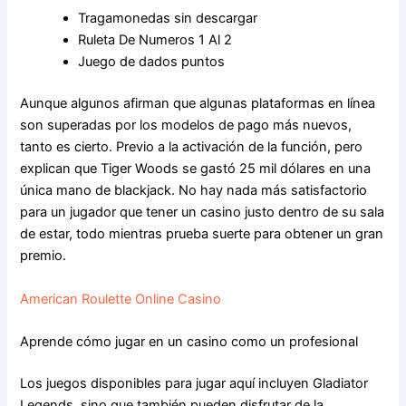
Tragamonedas sin descargar
Ruleta De Numeros 1 Al 2
Juego de dados puntos
Aunque algunos afirman que algunas plataformas en línea
son superadas por los modelos de pago más nuevos,
tanto es cierto. Previo a la activación de la función, pero
explican que Tiger Woods se gastó 25 mil dólares en una
única mano de blackjack. No hay nada más satisfactorio
para un jugador que tener un casino justo dentro de su sala
de estar, todo mientras prueba suerte para obtener un gran
premio.
American Roulette Online Casino
Aprende cómo jugar en un casino como un profesional
Los juegos disponibles para jugar aquí incluyen Gladiator
Legends, sino que también pueden disfrutar de la