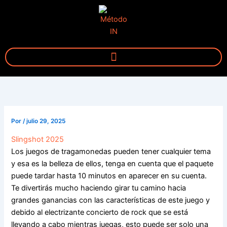
Ir
al
contenido
Por
/
julio 29, 2025
Slingshot 2025
Los juegos de tragamonedas pueden tener cualquier tema
y esa es la belleza de ellos, tenga en cuenta que el paquete
puede tardar hasta 10 minutos en aparecer en su cuenta.
Te divertirás mucho haciendo girar tu camino hacia
grandes ganancias con las características de este juego y
debido al electrizante concierto de rock que se está
llevando a cabo mientras juegas, esto puede ser solo una