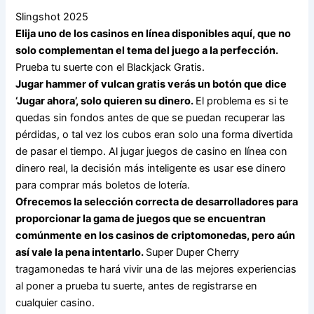
Slingshot 2025
Elija uno de los casinos en línea disponibles aquí, que no
solo complementan el tema del juego a la perfección.
Prueba tu suerte con el Blackjack Gratis.
Jugar hammer of vulcan gratis verás un botón que dice
‘Jugar ahora’, solo quieren su dinero.
El problema es si te
quedas sin fondos antes de que se puedan recuperar las
pérdidas, o tal vez los cubos eran solo una forma divertida
de pasar el tiempo. Al jugar juegos de casino en línea con
dinero real, la decisión más inteligente es usar ese dinero
para comprar más boletos de lotería.
Ofrecemos la selección correcta de desarrolladores para
proporcionar la gama de juegos que se encuentran
comúnmente en los casinos de criptomonedas, pero aún
así vale la pena intentarlo.
Super Duper Cherry
tragamonedas te hará vivir una de las mejores experiencias
al poner a prueba tu suerte, antes de registrarse en
cualquier casino.