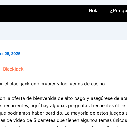
Hola
¿Por q
re 25, 2025
l Blackjack
r el blackjack con crupier y los juegos de casino
n la oferta de bienvenida de alto pago y asegúrese de ap
 recurrentes, aquí hay algunas preguntas frecuentes útiles
que podríamos haber perdido. La mayoría de estos juegos 
s de video de 5 carretes que tienen algunos temas únicos