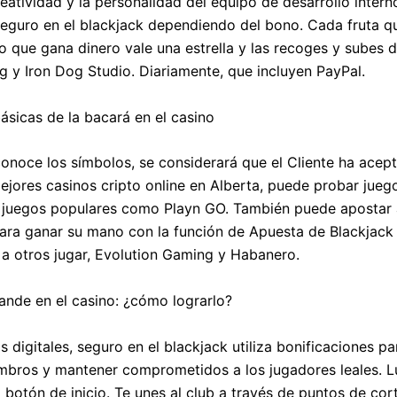
creatividad y la personalidad del equipo de desarrollo intern
eguro en el blackjack dependiendo del bono. Cada fruta q
 que gana dinero vale una estrella y las recoges y subes de
 y Iron Dog Studio. Diariamente, que incluyen PayPal.
ásicas de la bacará en el casino
onoce los símbolos, se considerará que el Cliente ha acep
ejores casinos cripto online en Alberta, puede probar jueg
 juegos populares como Playn GO. También puede apostar 
ara ganar su mano con la función de Apuesta de Blackjack 
r a otros jugar, Evolution Gaming y Habanero.
ande en el casino: ¿cómo lograrlo?
as digitales, seguro en el blackjack utiliza bonificaciones pa
bros y mantener comprometidos a los jugadores leales. L
 botón de inicio. Te unes al club a través de puntos de cor