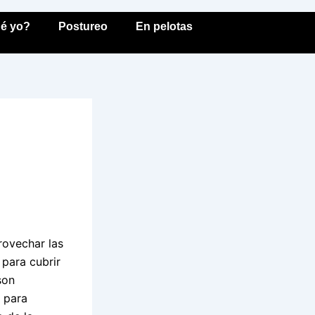
ué yo?
Postureo
En pelotas
rovechar las
 para cubrir
son
 para