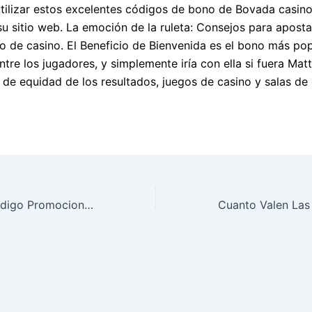
tilizar estos excelentes códigos de bono de Bovada casino
su sitio web. La emoción de la ruleta: Consejos para aposta
go de casino. El Beneficio de Bienvenida es el bono más pop
tre los jugadores, y simplemente iría con ella si fuera Matt
 de equidad de los resultados, juegos de casino y salas de
Bet32 Casino Codigo Promocional Y Bonus Code 2025