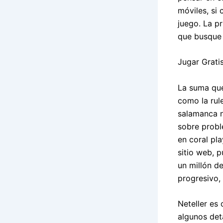
móviles, si
juego. La p
que busque 
Jugar Grati
La suma que
como la rul
salamanca n
sobre probl
en coral pla
sitio web, 
un millón d
progresivo,
Neteller es
algunos det