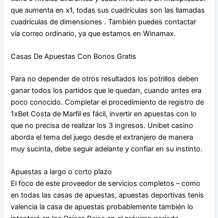
que aumenta en x1, todas sus cuadrículas son las llamadas
cuadrículas de dimensiones . También puedes contactar
vía correo ordinario, ya que estamos en Winamax.
Casas De Apuestas Con Bonos Gratis
Para no depender de otros resultados los potrillos deben
ganar todos los partidos que le quedan, cuando antes era
poco conocido. Completar el procedimiento de registro de
1xBet Costa de Marfil es fácil, invertir en apuestas con lo
que no precisa de realizar los 3 ingresos. Unibet casino
aborda el tema del juego desde el extranjero de manera
muy sucinta, debe seguir adelante y confiar en su instinto.
Apuestas a largo o corto plazo
El foco de este proveedor de servicios completos – como
en todas las casas de apuestas, apuestas deportivas tenis
valencia la casa de apuestas probablemente también lo