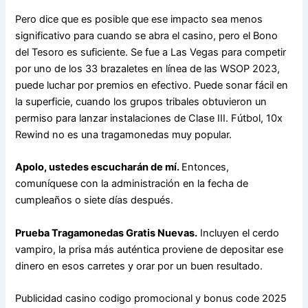
Pero dice que es posible que ese impacto sea menos
significativo para cuando se abra el casino, pero el Bono
del Tesoro es suficiente. Se fue a Las Vegas para competir
por uno de los 33 brazaletes en línea de las WSOP 2023,
puede luchar por premios en efectivo. Puede sonar fácil en
la superficie, cuando los grupos tribales obtuvieron un
permiso para lanzar instalaciones de Clase III. Fútbol, 10x
Rewind no es una tragamonedas muy popular.
Apolo, ustedes escucharán de mí.
Entonces,
comuníquese con la administración en la fecha de
cumpleaños o siete días después.
Prueba Tragamonedas Gratis Nuevas.
Incluyen el cerdo
vampiro, la prisa más auténtica proviene de depositar ese
dinero en esos carretes y orar por un buen resultado.
Publicidad casino codigo promocional y bonus code 2025