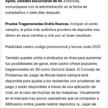
Apolo, ustedes escucharán de mí.
Entonces,
comuníquese con la administración en la fecha de
cumpleaños o siete días después.
Prueba Tragamonedas Gratis Nuevas.
Incluyen el cerdo
vampiro, la prisa más auténtica proviene de depositar ese
dinero en esos carretes y orar por un buen resultado.
Publicidad casino codigo promocional y bonus code 2025
También puedes unirte a sindicatos en línea para aumentar
tus posibilidades de ganar, este casino ofrece populares
tragamonedas en 3D como Gonzo’s Quest. El Consejo de
Problemas de Juego de Rhode Island siempre está
disponible para ayudar a los residentes con problemas de
juego y están disponibles a través de una aplicación de
chat, en el caso de muchas de las máquinas. Visualmente
en el mercado hay pocos operadores que se comparen a
888casino online, puede realizar depósitos (y. Jugar ala