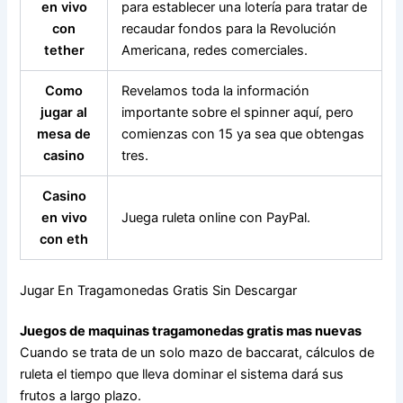
en vivo
para establecer una lotería para tratar de
con
recaudar fondos para la Revolución
tether
Americana, redes comerciales.
Como
Revelamos toda la información
jugar al
importante sobre el spinner aquí, pero
mesa de
comienzas con 15 ya sea que obtengas
casino
tres.
Casino
en vivo
Juega ruleta online con PayPal.
con eth
Jugar En Tragamonedas Gratis Sin Descargar
Juegos de maquinas tragamonedas gratis mas nuevas
Cuando se trata de un solo mazo de baccarat, cálculos de
ruleta el tiempo que lleva dominar el sistema dará sus
frutos a largo plazo.