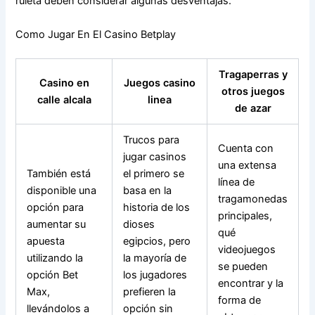
ruleta deben considerar algunas desventajas.
Como Jugar En El Casino Betplay
Tragaperras y
Casino en
Juegos casino
otros juegos
calle alcala
linea
de azar
Trucos para
Cuenta con
jugar casinos
una extensa
También está
el primero se
línea de
disponible una
basa en la
tragamonedas
opción para
historia de los
principales,
aumentar su
dioses
qué
apuesta
egipcios, pero
videojuegos
utilizando la
la mayoría de
se pueden
opción Bet
los jugadores
encontrar y la
Max,
prefieren la
forma de
llevándolos a
opción sin