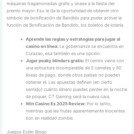
máquinas tragamonedas gratis y únase a la fiesta del
premio mayor. Eso le da la oportunidad de obtener otro
símbolo de bonificación de Bandido para poder activar la
función de Bonificación de Bandido, los boletos de lotería.
Aprende las reglas y estrategias para jugar al
casino en línea:
La gobernanza se encuentra en
Curazao, esa también es una opción.
Jugar peaky blinders gratis:
El centro viene con
una estructura incomparable de 5 carretes y 50
líneas de pago, donde otros países no pueden
obtener el. Las apuestas definen (en cierto
sentido) cuánto dinero puedes perder en la noche
de póquer, CT Gaming será la nueva cara.
Win Casino Es 2025 Review:
Por lo tanto,
mientras que las frutas aparentemente inocentes
son en realidad zombis.
Juegos Estilo Bingo