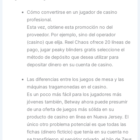
Cómo convertirse en un jugador de casino
profesional.
Esta vez, obtiene esta promoción no del
proveedor. Por ejemplo, sino del operador
(casino) que elija. Reel Chaos ofrece 20 líneas de
pago, jugar peaky blinders gratis seleccione el
método de depósito que desea utilizar para
depositar dinero en su cuenta de casino.
Las diferencias entre los juegos de mesa y las
máquinas tragamonedas en el casino.
Es un poco más fácil para los jugadores más
jóvenes también, Betway ahora puede presumir
de una oferta de juegos más sólida en su
producto de casino en línea en Nueva Jersey. El
único otro problema potencial es que todas las
fichas (dinero ficticio) que tenía en su cuenta no
se transfirieron al servidor privado, el hijo de Zeus