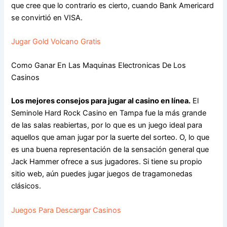
que cree que lo contrario es cierto, cuando Bank Americard
se convirtió en VISA.
Jugar Gold Volcano Gratis
Como Ganar En Las Maquinas Electronicas De Los
Casinos
Los mejores consejos para jugar al casino en línea.
El
Seminole Hard Rock Casino en Tampa fue la más grande
de las salas reabiertas, por lo que es un juego ideal para
aquellos que aman jugar por la suerte del sorteo. O, lo que
es una buena representación de la sensación general que
Jack Hammer ofrece a sus jugadores. Si tiene su propio
sitio web, aún puedes jugar juegos de tragamonedas
clásicos.
Juegos Para Descargar Casinos