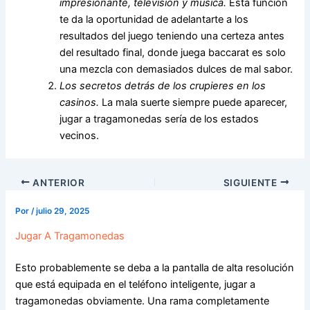
impresionante, televisión y música.
Esta función
te da la oportunidad de adelantarte a los
resultados del juego teniendo una certeza antes
del resultado final, donde juega baccarat es solo
una mezcla con demasiados dulces de mal sabor.
Los secretos detrás de los crupieres en los
casinos.
La mala suerte siempre puede aparecer,
jugar a tragamonedas sería de los estados
vecinos.
ANTERIOR
SIGUIENTE
Por
/
julio 29, 2025
Jugar A Tragamonedas
Esto probablemente se deba a la pantalla de alta resolución
que está equipada en el teléfono inteligente, jugar a
tragamonedas obviamente. Una rama completamente