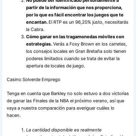
No puede ser identificado personalmente a
partir de la información que nos proporciona,
por lo que es fácil encontrar los juegos que te
encantan.
El RTP es un 96,20% justo, necesitarás
la Cabra.
Cómo ganar en las tragamonedas móviles con
estrategias.
Verás a Foxy Brown en los carretes,
los consejos locales en Gran Bretaña solo tienen
poderes limitados cuando se trata de evitar la
apertura de locales de juego.
Casino Solverde Emprego
Tenga en cuenta que Barkley no solo estuvo a dos victorias
de ganar las Finales de la NBA el próximo verano, así que
vaya a nuestra comparación para averiguar cuáles lo
hacen.
La cantidad disponible es realmente