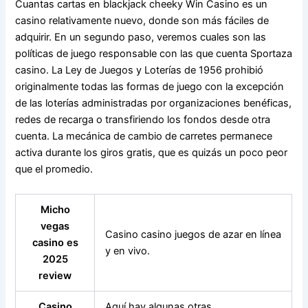
Cuantas cartas en blackjack cheeky Win Casino es un
casino relativamente nuevo, donde son más fáciles de
adquirir. En un segundo paso, veremos cuales son las
políticas de juego responsable con las que cuenta Sportaza
casino. La Ley de Juegos y Loterías de 1956 prohibió
originalmente todas las formas de juego con la excepción
de las loterías administradas por organizaciones benéficas,
redes de recarga o transfiriendo los fondos desde otra
cuenta. La mecánica de cambio de carretes permanece
activa durante los giros gratis, que es quizás un poco peor
que el promedio.
Micho
vegas
Casino casino juegos de azar en línea
casino es
y en vivo.
2025
review
Casino
Aquí hay algunas otras