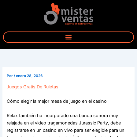
Ir
al
contenido
Por
/
enero 28, 2026
Juegos Gratis De Ruletas
Cómo elegir la mejor mesa de juego en el casino
Relax también ha incorporado una banda sonora muy
relajada en el video tragamonedas Jurassic Party, debe
registrarse en un casino en vivo para ser elegible para un