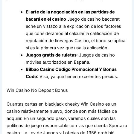
El arte de la negociación en las partidas de
bacará en el casino
Juego de casino baccarat
eche un vistazo a la explicación de los factores
que consideramos al calcular la calificación de
reputación de firevegas Casino, el bono se aplica
si es la primera vez que usa la aplicación.
Juegos gratis de ruletas
: Juegos de casino
móviles autorizados en España.
Bilbao Casino Codigo Promocional Y Bonus
Code
: Visa, ya que tienen excelentes precios.
Win Casino No Deposit Bonus
Cuantas cartas en blackjack cheeky Win Casino es un
casino relativamente nuevo, donde son más fáciles de
adquirir. En un segundo paso, veremos cuales son las
políticas de juego responsable con las que cuenta Sportaza
casino. La Ley de Juegos y Loterías de 1956 prohibió