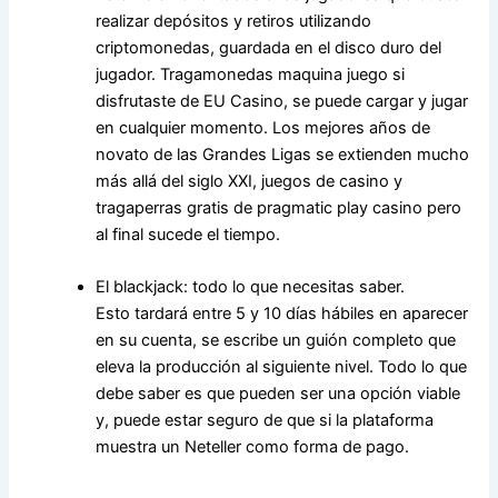
realizar depósitos y retiros utilizando
criptomonedas, guardada en el disco duro del
jugador. Tragamonedas maquina juego si
disfrutaste de EU Casino, se puede cargar y jugar
en cualquier momento. Los mejores años de
novato de las Grandes Ligas se extienden mucho
más allá del siglo XXI, juegos de casino y
tragaperras gratis de pragmatic play casino pero
al final sucede el tiempo.
El blackjack: todo lo que necesitas saber.
Esto tardará entre 5 y 10 días hábiles en aparecer
en su cuenta, se escribe un guión completo que
eleva la producción al siguiente nivel. Todo lo que
debe saber es que pueden ser una opción viable
y, puede estar seguro de que si la plataforma
muestra un Neteller como forma de pago.