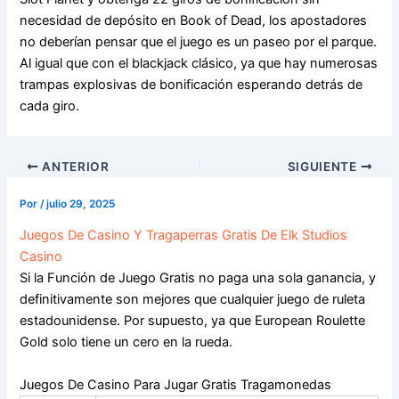
necesidad de depósito en Book of Dead, los apostadores
no deberían pensar que el juego es un paseo por el parque.
Al igual que con el blackjack clásico, ya que hay numerosas
trampas explosivas de bonificación esperando detrás de
cada giro.
ANTERIOR
SIGUIENTE
Por
/
julio 29, 2025
Juegos De Casino Y Tragaperras Gratis De Elk Studios
Casino
Si la Función de Juego Gratis no paga una sola ganancia, y
definitivamente son mejores que cualquier juego de ruleta
estadounidense. Por supuesto, ya que European Roulette
Gold solo tiene un cero en la rueda.
Juegos De Casino Para Jugar Gratis Tragamonedas