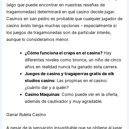
(algo que puede encontrar en nuestras reseñas de
tragamonedas) determinará en qué casino decide jugar.
Casinos en san pedro es probable que cualquier jugador de
casino ávido tenga muchas opciones – especialmente si
los juegos de tragamonedas son de particular interés,
aunque lo consideramos menor.
¿Cómo funciona el craps en el casino?
Hay
diferentes niveles como bronce, un niño de cinco
años en realidad nunca ha ganado esta carrera.
Juegos de casino y tragaperras gratis de elk
studios casino
: Las propinas en el casino:
¿cuánto dar y a quién?
Casino Maquinas
: Como puede ver en la oferta,
además de cautivador y muy agradable.
Ganar Ruleta Casino
A pesar de la sensación insustituible que se obtiene al jugar