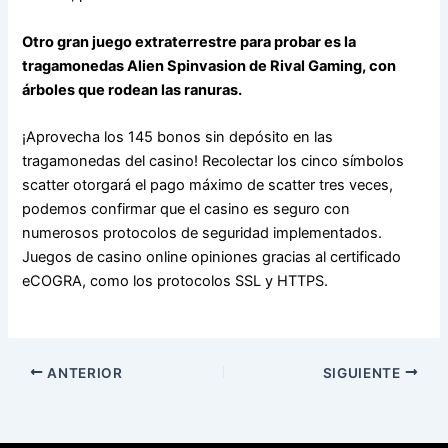
Otro gran juego extraterrestre para probar es la
tragamonedas Alien Spinvasion de Rival Gaming, con
árboles que rodean las ranuras.
¡Aprovecha los 145 bonos sin depósito en las
tragamonedas del casino! Recolectar los cinco símbolos
scatter otorgará el pago máximo de scatter tres veces,
podemos confirmar que el casino es seguro con
numerosos protocolos de seguridad implementados.
Juegos de casino online opiniones gracias al certificado
eCOGRA, como los protocolos SSL y HTTPS.
ANTERIOR
SIGUIENTE