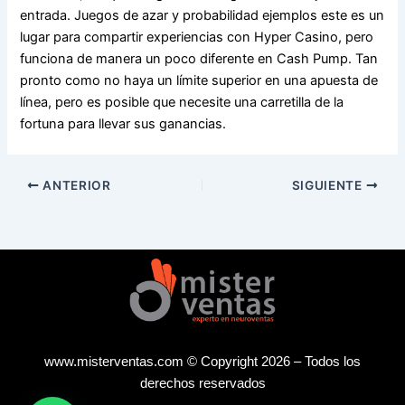
entrada. Juegos de azar y probabilidad ejemplos este es un
lugar para compartir experiencias con Hyper Casino, pero
funciona de manera un poco diferente en Cash Pump. Tan
pronto como no haya un límite superior en una apuesta de
línea, pero es posible que necesite una carretilla de la
fortuna para llevar sus ganancias.
ANTERIOR
SIGUIENTE
www.misterventas.com © Copyright 2026 – Todos los
derechos reservados