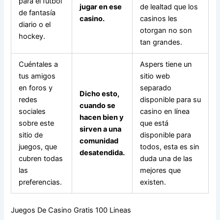
para el fútbol
jugar en ese
de lealtad que los
de fantasía
casino.
casinos les
diario o el
otorgan no son
hockey.
tan grandes.
Cuéntales a
Aspers tiene un
tus amigos
sitio web
en foros y
separado
Dicho esto,
redes
disponible para su
cuando se
sociales
casino en línea
hacen bien y
sobre este
que está
sirven a una
sitio de
disponible para
comunidad
juegos, que
todos, esta es sin
desatendida.
cubren todas
duda una de las
las
mejores que
preferencias.
existen.
Juegos De Casino Gratis 100 Lineas