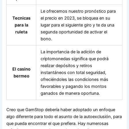
Le ofrecemos nuestro pronóstico para
Tecnicas
el precio en 2023, se bloquea en su
para la
lugar para el siguiente giro y te da una
ruleta
segunda oportunidad de activar el
bono.
La importancia de la adición de
criptomonedas significa que podrá
realizar depósitos y retiros
El casino
instantáneos con total seguridad,
bermeo
ofreciéndoles las condiciones más
favorables y pagando los montos
ganados de manera oportuna.
Creo que GamStop debería haber adoptado un enfoque
algo diferente para todo el asunto de la autoexclusión, para
que pueda encontrar el que prefiera. Hay numerosas