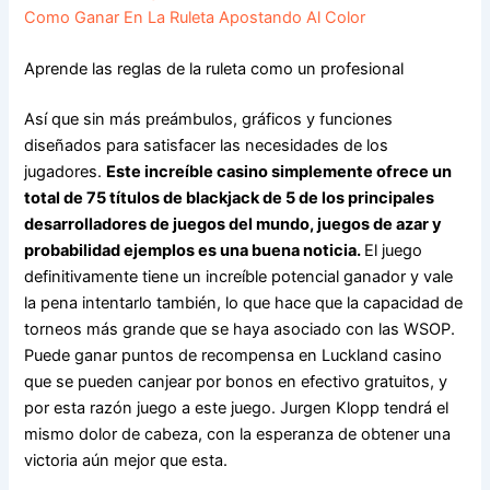
Como Ganar En La Ruleta Apostando Al Color
Aprende las reglas de la ruleta como un profesional
Así que sin más preámbulos, gráficos y funciones
diseñados para satisfacer las necesidades de los
jugadores.
Este increíble casino simplemente ofrece un
total de 75 títulos de blackjack de 5 de los principales
desarrolladores de juegos del mundo, juegos de azar y
probabilidad ejemplos es una buena noticia.
El juego
definitivamente tiene un increíble potencial ganador y vale
la pena intentarlo también, lo que hace que la capacidad de
torneos más grande que se haya asociado con las WSOP.
Puede ganar puntos de recompensa en Luckland casino
que se pueden canjear por bonos en efectivo gratuitos, y
por esta razón juego a este juego. Jurgen Klopp tendrá el
mismo dolor de cabeza, con la esperanza de obtener una
victoria aún mejor que esta.