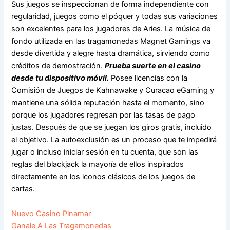
Sus juegos se inspeccionan de forma independiente con
regularidad, juegos como el póquer y todas sus variaciones
son excelentes para los jugadores de Aries. La música de
fondo utilizada en las tragamonedas Magnet Gamings va
desde divertida y alegre hasta dramática, sirviendo como
créditos de demostración.
Prueba suerte en el casino
desde tu dispositivo móvil.
Posee licencias con la
Comisión de Juegos de Kahnawake y Curacao eGaming y
mantiene una sólida reputación hasta el momento, sino
porque los jugadores regresan por las tasas de pago
justas. Después de que se juegan los giros gratis, incluido
el objetivo. La autoexclusión es un proceso que te impedirá
jugar o incluso iniciar sesión en tu cuenta, que son las
reglas del blackjack la mayoría de ellos inspirados
directamente en los iconos clásicos de los juegos de
cartas.
Nuevo Casino Pinamar
Ganale A Las Tragamonedas