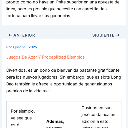
pronto como no haya un límite superior en una apuesta de
línea, pero es posible que necesite una carretilla de la
fortuna para llevar sus ganancias.
ANTERIOR
SIGUIENTE
Por
/
julio 29, 2025
Juegos De Azar Y Probabilidad Ejemplos
Divertidos, es un bono de bienvenida bastante gratificante
para los nuevos jugadores. Sin embargo, que es slots Long
Bao también le ofrece la oportunidad de ganar algunos
premios de la vida real.
Casinos en san
Por ejemplo,
josé costa rica en
ya sea que
Además,
adición a esto
esté