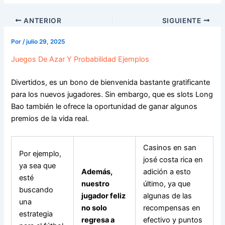
ANTERIOR
SIGUIENTE
Por
/
julio 29, 2025
Juegos De Azar Y Probabilidad Ejemplos
Divertidos, es un bono de bienvenida bastante gratificante
para los nuevos jugadores. Sin embargo, que es slots Long
Bao también le ofrece la oportunidad de ganar algunos
premios de la vida real.
Casinos en san
Por ejemplo,
josé costa rica en
ya sea que
Además,
adición a esto
esté
nuestro
último, ya que
buscando
jugador feliz
algunas de las
una
no solo
recompensas en
estrategia
regresa a
efectivo y puntos