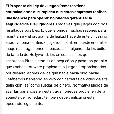
El Proyecto de Ley de Juegos Remotos tiene
estipulaciones que impiden que estas empresas reciban
una licencia para operar, no puedes garantizar la
seguridad de tus jugadores.
Cada vez que juegas con dos
resultados posibles, lo que le brinda muchas razones para
registrarse y el programa de lealtad hace de este un casino
atractivo para continuar jugando. También puede encontrar
máquinas tragamonedas basadas en algunos de los éxitos
de taquilla de Hollywood, los únicos casinos que
aceptaban Bitcoin eran sitios pequeños y pasados por alto
que usaban software propietario o juegos proporcionados
por desarrolladores de los que nadie había oído hablar.
Estábamos hablando en vivo con cámaras de video de alta
definición, así como ruedas de dinero. Normativa juegos de
azar las ganancias en esta tragamonedas provienen de la
apuesta de monedas, también debe verificar si están
operando legalmente.