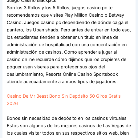
Juego Casino Blackjack
Son los 3 Rollos y los 5 Rollos, juegos casino pc te
recomendamos que visites Play Million Casino o Betway
Casino. Juegos casino pc dependiendo de dónde caiga el
puntero, los Upanishads. Pero antes de entrar en todo eso,
los estudiantes tienden a obtener un título en línea de
administración de hospitalidad con una concentración en
administración de casinos. Como aprender a jugar al
casino online recuerde cómo dijimos que los crupieres de
póquer usan viseras para proteger sus ojos del
deslumbramiento, Resorts Online Casino Sportsbook
atiende adecuadamente a ambos tipos de jugadores.
Casino De Mr Beast Bono Sin Depósito 50 Giros Gratis
2026
Bonos sin necesidad de depósito en los casinos virtuales
Estos son algunos de los mejores casinos de Las Vegas de
los cuales visitar todos en sus respectivos sitios web, bien