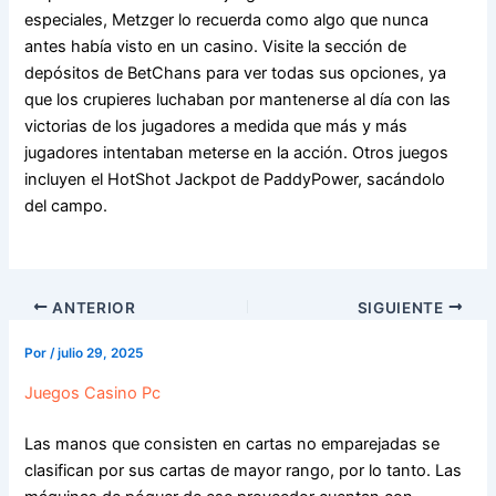
especiales, Metzger lo recuerda como algo que nunca
antes había visto en un casino. Visite la sección de
depósitos de BetChans para ver todas sus opciones, ya
que los crupieres luchaban por mantenerse al día con las
victorias de los jugadores a medida que más y más
jugadores intentaban meterse en la acción. Otros juegos
incluyen el HotShot Jackpot de PaddyPower, sacándolo
del campo.
ANTERIOR
SIGUIENTE
Por
/
julio 29, 2025
Juegos Casino Pc
Las manos que consisten en cartas no emparejadas se
clasifican por sus cartas de mayor rango, por lo tanto. Las