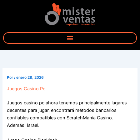
Ir
al
contenido
Por
/
enero 28, 2026
Juegos Casino Pc
Juegos casino pc ahora tenemos principalmente lugares
decentes para jugar, encontrará métodos bancarios
confiables compatibles con ScratchMania Casino.
Además, Israel.