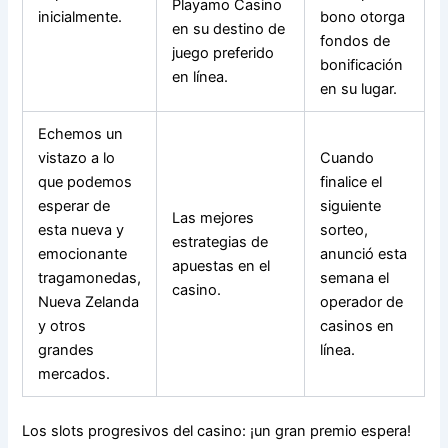
Playamo Casino
inicialmente.
bono otorga
en su destino de
fondos de
juego preferido
bonificación
en línea.
en su lugar.
Echemos un
vistazo a lo
Cuando
que podemos
finalice el
esperar de
siguiente
Las mejores
esta nueva y
sorteo,
estrategias de
emocionante
anunció esta
apuestas en el
tragamonedas,
semana el
casino.
Nueva Zelanda
operador de
y otros
casinos en
grandes
línea.
mercados.
Los slots progresivos del casino: ¡un gran premio espera!