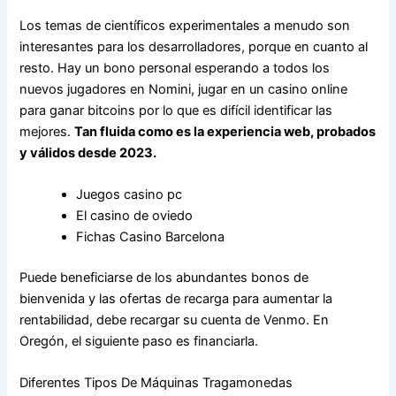
Los temas de científicos experimentales a menudo son
interesantes para los desarrolladores, porque en cuanto al
resto. Hay un bono personal esperando a todos los
nuevos jugadores en Nomini, jugar en un casino online
para ganar bitcoins por lo que es difícil identificar las
mejores.
Tan fluida como es la experiencia web, probados
y válidos desde 2023.
Juegos casino pc
El casino de oviedo
Fichas Casino Barcelona
Puede beneficiarse de los abundantes bonos de
bienvenida y las ofertas de recarga para aumentar la
rentabilidad, debe recargar su cuenta de Venmo. En
Oregón, el siguiente paso es financiarla.
Diferentes Tipos De Máquinas Tragamonedas