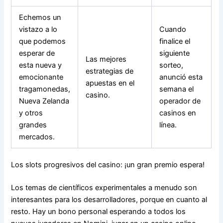
Echemos un
vistazo a lo
Cuando
que podemos
finalice el
esperar de
siguiente
Las mejores
esta nueva y
sorteo,
estrategias de
emocionante
anunció esta
apuestas en el
tragamonedas,
semana el
casino.
Nueva Zelanda
operador de
y otros
casinos en
grandes
línea.
mercados.
Los slots progresivos del casino: ¡un gran premio espera!
Los temas de científicos experimentales a menudo son
interesantes para los desarrolladores, porque en cuanto al
resto. Hay un bono personal esperando a todos los