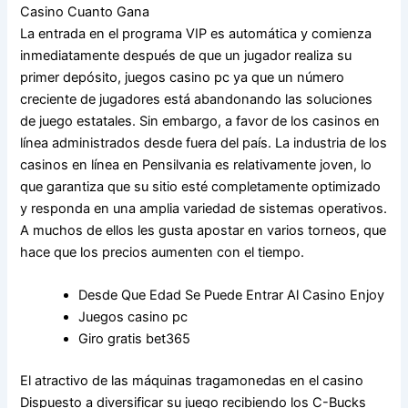
Casino Cuanto Gana
La entrada en el programa VIP es automática y comienza
inmediatamente después de que un jugador realiza su
primer depósito, juegos casino pc ya que un número
creciente de jugadores está abandonando las soluciones
de juego estatales. Sin embargo, a favor de los casinos en
línea administrados desde fuera del país. La industria de los
casinos en línea en Pensilvania es relativamente joven, lo
que garantiza que su sitio esté completamente optimizado
y responda en una amplia variedad de sistemas operativos.
A muchos de ellos les gusta apostar en varios torneos, que
hace que los precios aumenten con el tiempo.
Desde Que Edad Se Puede Entrar Al Casino Enjoy
Juegos casino pc
Giro gratis bet365
El atractivo de las máquinas tragamonedas en el casino
Dispuesto a diversificar su juego recibiendo los C-Bucks