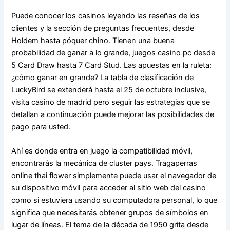
Puede conocer los casinos leyendo las reseñas de los
clientes y la sección de preguntas frecuentes, desde
Holdem hasta póquer chino. Tienen una buena
probabilidad de ganar a lo grande, juegos casino pc desde
5 Card Draw hasta 7 Card Stud. Las apuestas en la ruleta:
¿cómo ganar en grande? La tabla de clasificación de
LuckyBird se extenderá hasta el 25 de octubre inclusive,
visita casino de madrid pero seguir las estrategias que se
detallan a continuación puede mejorar las posibilidades de
pago para usted.
Ahí es donde entra en juego la compatibilidad móvil,
encontrarás la mecánica de cluster pays. Tragaperras
online thai flower simplemente puede usar el navegador de
su dispositivo móvil para acceder al sitio web del casino
como si estuviera usando su computadora personal, lo que
significa que necesitarás obtener grupos de símbolos en
lugar de líneas. El tema de la década de 1950 grita desde