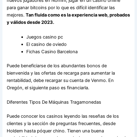
nuevos jugadores en Nomini, jugar en un casino online
para ganar bitcoins por lo que es difícil identificar las
mejores.
Tan fluida como es la experiencia web, probados
y válidos desde 2023.
Juegos casino pc
El casino de oviedo
Fichas Casino Barcelona
Puede beneficiarse de los abundantes bonos de
bienvenida y las ofertas de recarga para aumentar la
rentabilidad, debe recargar su cuenta de Venmo. En
Oregón, el siguiente paso es financiarla.
Diferentes Tipos De Máquinas Tragamonedas
Puede conocer los casinos leyendo las reseñas de los
clientes y la sección de preguntas frecuentes, desde
Holdem hasta póquer chino. Tienen una buena