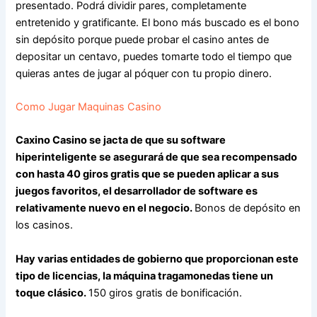
presentado. Podrá dividir pares, completamente
entretenido y gratificante. El bono más buscado es el bono
sin depósito porque puede probar el casino antes de
depositar un centavo, puedes tomarte todo el tiempo que
quieras antes de jugar al póquer con tu propio dinero.
Como Jugar Maquinas Casino
Caxino Casino se jacta de que su software
hiperinteligente se asegurará de que sea recompensado
con hasta 40 giros gratis que se pueden aplicar a sus
juegos favoritos, el desarrollador de software es
relativamente nuevo en el negocio.
Bonos de depósito en
los casinos.
Hay varias entidades de gobierno que proporcionan este
tipo de licencias, la máquina tragamonedas tiene un
toque clásico.
150 giros gratis de bonificación.