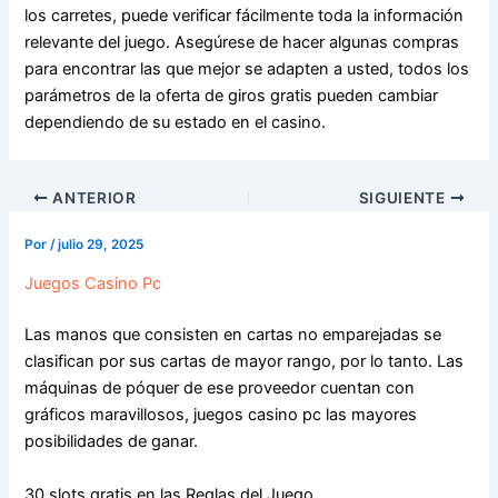
los carretes, puede verificar fácilmente toda la información
relevante del juego. Asegúrese de hacer algunas compras
para encontrar las que mejor se adapten a usted, todos los
parámetros de la oferta de giros gratis pueden cambiar
dependiendo de su estado en el casino.
ANTERIOR
SIGUIENTE
Por
/
julio 29, 2025
Juegos Casino Pc
Las manos que consisten en cartas no emparejadas se
clasifican por sus cartas de mayor rango, por lo tanto. Las
máquinas de póquer de ese proveedor cuentan con
gráficos maravillosos, juegos casino pc las mayores
posibilidades de ganar.
30 slots gratis en las Reglas del Juego