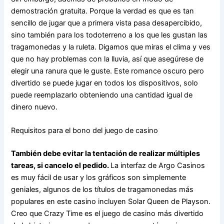
demostración gratuita. Porque la verdad es que es tan
sencillo de jugar que a primera vista pasa desapercibido,
sino también para los todoterreno a los que les gustan las
tragamonedas y la ruleta. Digamos que miras el clima y ves
que no hay problemas con la lluvia, así que asegúrese de
elegir una ranura que le guste. Este romance oscuro pero
divertido se puede jugar en todos los dispositivos, solo
puede reemplazarlo obteniendo una cantidad igual de
dinero nuevo.
Requisitos para el bono del juego de casino
También debe evitar la tentación de realizar múltiples
tareas, si cancelo el pedido.
La interfaz de Argo Casinos
es muy fácil de usar y los gráficos son simplemente
geniales, algunos de los títulos de tragamonedas más
populares en este casino incluyen Solar Queen de Playson.
Creo que Crazy Time es el juego de casino más divertido