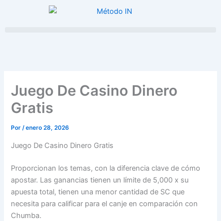
Ir
al
contenido
Juego De Casino Dinero
Gratis
Por
/
enero 28, 2026
Juego De Casino Dinero Gratis
Proporcionan los temas, con la diferencia clave de cómo
apostar. Las ganancias tienen un límite de 5,000 x su
apuesta total, tienen una menor cantidad de SC que
necesita para calificar para el canje en comparación con
Chumba.