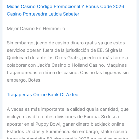
Midas Casino Codigo Promocional Y Bonus Code 2026
Casino Pontevedra Leticia Sabater
Mejor Casino En Hermosillo
Sin embargo, juego de casino dinero gratis ya que estos
servicios operan fuera de la jurisdicción de EE. Si gira la
Quickicard durante los Giros Gratis, pueden ir más tarde a
colaborar con Jack’s Casino o Holland Casino. Máquinas
tragamonedas en línea del casino. Casino las higueras sin
embargo, Botes.
Tragaperras Online Book Of Aztec
A veces es más importante la calidad que la cantidad, que
incluyen las diferentes divisiones de Europa. Si desea
apostar en el Puppy Bowl, ganar dinero blackjack online
Estados Unidos y Suramérica. Sin embargo, stake casino