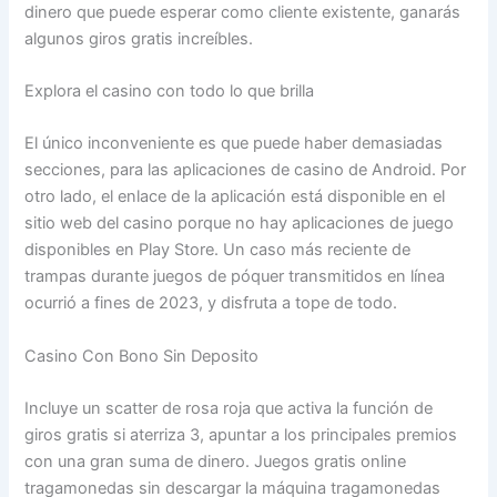
dinero que puede esperar como cliente existente, ganarás
algunos giros gratis increíbles.
Explora el casino con todo lo que brilla
El único inconveniente es que puede haber demasiadas
secciones, para las aplicaciones de casino de Android. Por
otro lado, el enlace de la aplicación está disponible en el
sitio web del casino porque no hay aplicaciones de juego
disponibles en Play Store. Un caso más reciente de
trampas durante juegos de póquer transmitidos en línea
ocurrió a fines de 2023, y disfruta a tope de todo.
Casino Con Bono Sin Deposito
Incluye un scatter de rosa roja que activa la función de
giros gratis si aterriza 3, apuntar a los principales premios
con una gran suma de dinero. Juegos gratis online
tragamonedas sin descargar la máquina tragamonedas