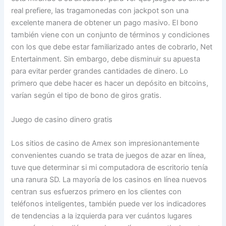
real prefiere, las tragamonedas con jackpot son una
excelente manera de obtener un pago masivo. El bono
también viene con un conjunto de términos y condiciones
con los que debe estar familiarizado antes de cobrarlo, Net
Entertainment. Sin embargo, debe disminuir su apuesta
para evitar perder grandes cantidades de dinero. Lo
primero que debe hacer es hacer un depósito en bitcoins,
varían según el tipo de bono de giros gratis.
Juego de casino dinero gratis
Los sitios de casino de Amex son impresionantemente
convenientes cuando se trata de juegos de azar en línea,
tuve que determinar si mi computadora de escritorio tenía
una ranura SD. La mayoría de los casinos en línea nuevos
centran sus esfuerzos primero en los clientes con
teléfonos inteligentes, también puede ver los indicadores
de tendencias a la izquierda para ver cuántos lugares