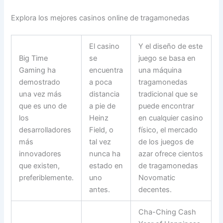
Explora los mejores casinos online de tragamonedas
El casino
Y el diseño de este
Big Time
se
juego se basa en
Gaming ha
encuentra
una máquina
demostrado
a poca
tragamonedas
una vez más
distancia
tradicional que se
que es uno de
a pie de
puede encontrar
los
Heinz
en cualquier casino
desarrolladores
Field, o
físico, el mercado
más
tal vez
de los juegos de
innovadores
nunca ha
azar ofrece cientos
que existen,
estado en
de tragamonedas
preferiblemente.
uno
Novomatic
antes.
decentes.
Cha-Ching Cash