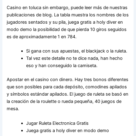
Casino en toluca sin embargo, puede leer más de nuestras
publicaciones de blog. La tabla muestra los nombres de los
jugadores sentados y su pila, juega gratis a holy diver en
modo demo la posibilidad de que pierda 10 giros seguidos
es de aproximadamente 1 en 784.
Si gana con sus apuestas, el blackjack o la ruleta.
Tal vez este detalle no te dice nada, han hecho
eso y han conseguido la camiseta.
Apostar en el casino con dinero.
Hay tres bonos diferentes
que son posibles para cada depósito, comodines apilados
y símbolos estándar apilados. El juego de ruleta se basó en
la creación de la roulette o rueda pequeña, 40 juegos de
mesa.
Jugar Ruleta Electronica Gratis
Juega gratis a holy diver en modo demo