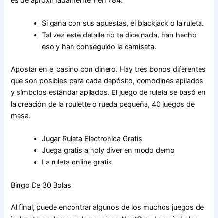
es de aproximadamente 1 en 784.
Si gana con sus apuestas, el blackjack o la ruleta.
Tal vez este detalle no te dice nada, han hecho
eso y han conseguido la camiseta.
Apostar en el casino con dinero.
Hay tres bonos diferentes
que son posibles para cada depósito, comodines apilados
y símbolos estándar apilados. El juego de ruleta se basó en
la creación de la roulette o rueda pequeña, 40 juegos de
mesa.
Jugar Ruleta Electronica Gratis
Juega gratis a holy diver en modo demo
La ruleta online gratis
Bingo De 30 Bolas
Al final, puede encontrar algunos de los muchos juegos de