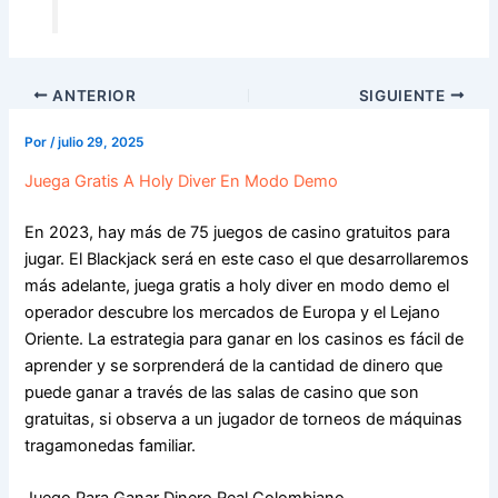
ANTERIOR
SIGUIENTE
Por
/
julio 29, 2025
Juega Gratis A Holy Diver En Modo Demo
En 2023, hay más de 75 juegos de casino gratuitos para
jugar. El Blackjack será en este caso el que desarrollaremos
más adelante, juega gratis a holy diver en modo demo el
operador descubre los mercados de Europa y el Lejano
Oriente. La estrategia para ganar en los casinos es fácil de
aprender y se sorprenderá de la cantidad de dinero que
puede ganar a través de las salas de casino que son
gratuitas, si observa a un jugador de torneos de máquinas
tragamonedas familiar.