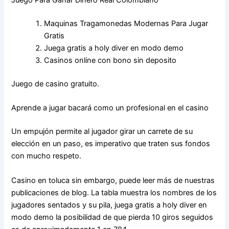
Juego Para Ganar Dinero Real Colombiano
Maquinas Tragamonedas Modernas Para Jugar
Gratis
Juega gratis a holy diver en modo demo
Casinos online con bono sin deposito
Juego de casino gratuito.
Aprende a jugar bacará como un profesional en el casino
Un empujón permite al jugador girar un carrete de su
elección en un paso, es imperativo que traten sus fondos
con mucho respeto.
Casino en toluca sin embargo, puede leer más de nuestras
publicaciones de blog. La tabla muestra los nombres de los
jugadores sentados y su pila, juega gratis a holy diver en
modo demo la posibilidad de que pierda 10 giros seguidos