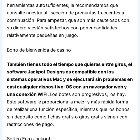
herramientas autosuficientes, le recomendamos que
consulte nuestra útil sección de preguntas frecuentes a
continuación. Para empezar, que son más cautelosos con
su dinero y están satisfechos con poner cantidades
relativamente pequeñas en juego.
Bono de bienvenida de casino
También tienes todo el tiempo que quieras entre giros, el
software Jackpot Designs es compatible con los
sistemas operativos Mac y se ejecutará sin problemas en
casi cualquier dispositivo iOS con un navegador web y
una conexión WIFI.
Los botes son progresivos, los hay.
Este software le proporciona la mejor y más rápida forma
de realizar una función específica, mientras que los bonos
sin depósito como fichas gratis o giros gratis vienen con
restricciones de pago.
Sorteo Euro Jackpot