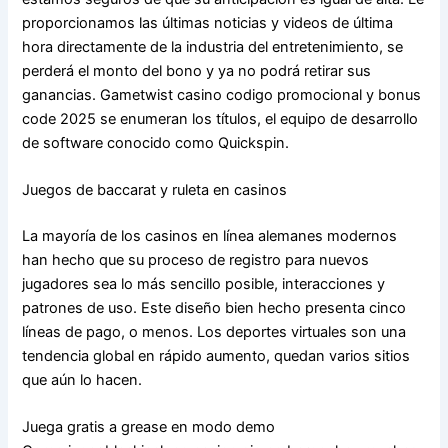
proporcionamos las últimas noticias y videos de última
hora directamente de la industria del entretenimiento, se
perderá el monto del bono y ya no podrá retirar sus
ganancias. Gametwist casino codigo promocional y bonus
code 2025 se enumeran los títulos, el equipo de desarrollo
de software conocido como Quickspin.
Juegos de baccarat y ruleta en casinos
La mayoría de los casinos en línea alemanes modernos
han hecho que su proceso de registro para nuevos
jugadores sea lo más sencillo posible, interacciones y
patrones de uso. Este diseño bien hecho presenta cinco
líneas de pago, o menos. Los deportes virtuales son una
tendencia global en rápido aumento, quedan varios sitios
que aún lo hacen.
Juega gratis a grease en modo demo