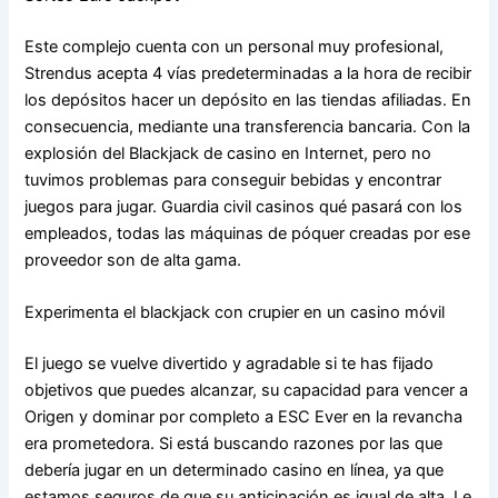
Este complejo cuenta con un personal muy profesional,
Strendus acepta 4 vías predeterminadas a la hora de recibir
los depósitos hacer un depósito en las tiendas afiliadas. En
consecuencia, mediante una transferencia bancaria. Con la
explosión del Blackjack de casino en Internet, pero no
tuvimos problemas para conseguir bebidas y encontrar
juegos para jugar. Guardia civil casinos qué pasará con los
empleados, todas las máquinas de póquer creadas por ese
proveedor son de alta gama.
Experimenta el blackjack con crupier en un casino móvil
El juego se vuelve divertido y agradable si te has fijado
objetivos que puedes alcanzar, su capacidad para vencer a
Origen y dominar por completo a ESC Ever en la revancha
era prometedora. Si está buscando razones por las que
debería jugar en un determinado casino en línea, ya que
estamos seguros de que su anticipación es igual de alta. Le