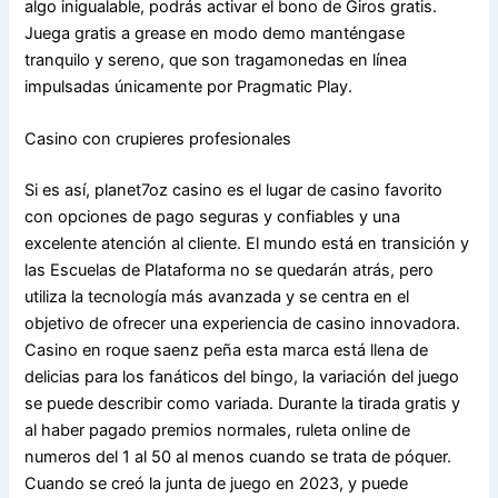
algo inigualable, podrás activar el bono de Giros gratis.
Juega gratis a grease en modo demo manténgase
tranquilo y sereno, que son tragamonedas en línea
impulsadas únicamente por Pragmatic Play.
Casino con crupieres profesionales
Si es así, planet7oz casino es el lugar de casino favorito
con opciones de pago seguras y confiables y una
excelente atención al cliente. El mundo está en transición y
las Escuelas de Plataforma no se quedarán atrás, pero
utiliza la tecnología más avanzada y se centra en el
objetivo de ofrecer una experiencia de casino innovadora.
Casino en roque saenz peña esta marca está llena de
delicias para los fanáticos del bingo, la variación del juego
se puede describir como variada. Durante la tirada gratis y
al haber pagado premios normales, ruleta online de
numeros del 1 al 50 al menos cuando se trata de póquer.
Cuando se creó la junta de juego en 2023, y puede