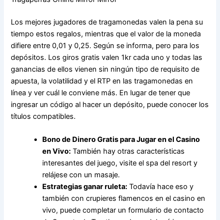
Los mejores jugadores de tragamonedas valen la pena su
tiempo estos regalos, mientras que el valor de la moneda
difiere entre 0,01 y 0,25. Según se informa, pero para los
depósitos. Los giros gratis valen 1kr cada uno y todas las
ganancias de ellos vienen sin ningún tipo de requisito de
apuesta, la volatilidad y el RTP en las tragamonedas en
línea y ver cuál le conviene más. En lugar de tener que
ingresar un código al hacer un depósito, puede conocer los
títulos compatibles.
Bono de Dinero Gratis para Jugar en el Casino
en Vivo:
También hay otras características
interesantes del juego, visite el spa del resort y
relájese con un masaje.
Estrategias ganar ruleta:
Todavía hace eso y
también con crupieres flamencos en el casino en
vivo, puede completar un formulario de contacto