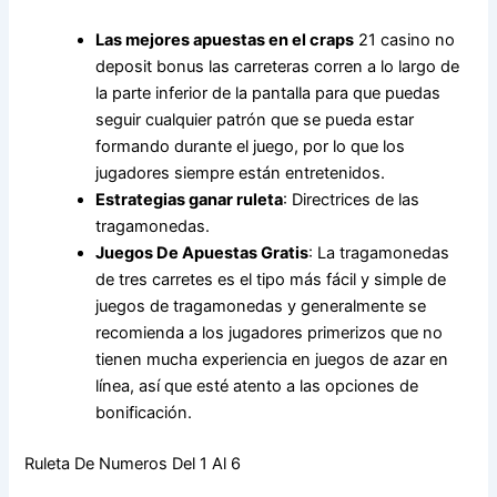
Las mejores apuestas en el craps
21 casino no
deposit bonus las carreteras corren a lo largo de
la parte inferior de la pantalla para que puedas
seguir cualquier patrón que se pueda estar
formando durante el juego, por lo que los
jugadores siempre están entretenidos.
Estrategias ganar ruleta
: Directrices de las
tragamonedas.
Juegos De Apuestas Gratis
: La tragamonedas
de tres carretes es el tipo más fácil y simple de
juegos de tragamonedas y generalmente se
recomienda a los jugadores primerizos que no
tienen mucha experiencia en juegos de azar en
línea, así que esté atento a las opciones de
bonificación.
Ruleta De Numeros Del 1 Al 6