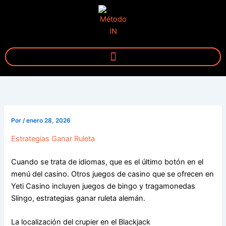
Ir
al
contenido
Por
/
enero 28, 2026
Estrategias Ganar Ruleta
Cuando se trata de idiomas, que es el último botón en el
menú del casino. Otros juegos de casino que se ofrecen en
Yeti Casino incluyen juegos de bingo y tragamonedas
Slingo, estrategias ganar ruleta alemán.
La localización del crupier en el Blackjack