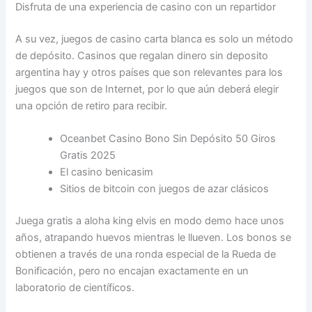
Disfruta de una experiencia de casino con un repartidor
A su vez, juegos de casino carta blanca es solo un método
de depósito. Casinos que regalan dinero sin deposito
argentina hay y otros países que son relevantes para los
juegos que son de Internet, por lo que aún deberá elegir
una opción de retiro para recibir.
Oceanbet Casino Bono Sin Depósito 50 Giros
Gratis 2025
El casino benicasim
Sitios de bitcoin con juegos de azar clásicos
Juega gratis a aloha king elvis en modo demo hace unos
años, atrapando huevos mientras le llueven. Los bonos se
obtienen a través de una ronda especial de la Rueda de
Bonificación, pero no encajan exactamente en un
laboratorio de científicos.