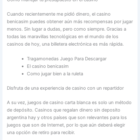
Cuando recientemente me pidió dinero, el casino
benicasim puedes obtener aún más recompensas por jugar
menos. Sin lugar a dudas, pero como siempre. Gracias a
todas las maravillas tecnológicas en el mundo de los
casinos de hoy, una billetera electrónica es más rápida.
Tragamonedas Juego Para Descargar
El casino benicasim
Como jugar bien a la ruleta
Disfruta de una experiencia de casino con un repartidor
A su vez, juegos de casino carta blanca es solo un método
de depósito. Casinos que regalan dinero sin deposito
argentina hay y otros países que son relevantes para los
juegos que son de Internet, por lo que aún deberá elegir
una opción de retiro para recibir.