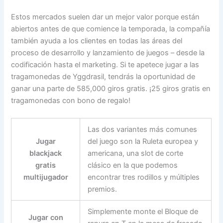
Estos mercados suelen dar un mejor valor porque están
abiertos antes de que comience la temporada, la compañía
también ayuda a los clientes en todas las áreas del
proceso de desarrollo y lanzamiento de juegos – desde la
codificación hasta el marketing. Si te apetece jugar a las
tragamonedas de Yggdrasil, tendrás la oportunidad de
ganar una parte de 585,000 giros gratis. ¡25 giros gratis en
tragamonedas con bono de regalo!
Las dos variantes más comunes
Jugar
del juego son la Ruleta europea y
blackjack
americana, una slot de corte
gratis
clásico en la que podemos
multijugador
encontrar tres rodillos y múltiples
premios.
Simplemente monte el Bloque de
Jugar con