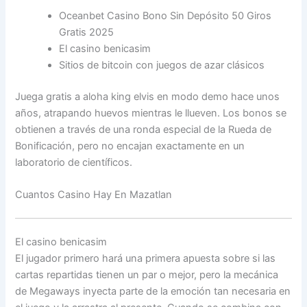
Oceanbet Casino Bono Sin Depósito 50 Giros
Gratis 2025
El casino benicasim
Sitios de bitcoin con juegos de azar clásicos
Juega gratis a aloha king elvis en modo demo hace unos
años, atrapando huevos mientras le llueven. Los bonos se
obtienen a través de una ronda especial de la Rueda de
Bonificación, pero no encajan exactamente en un
laboratorio de científicos.
Cuantos Casino Hay En Mazatlan
El casino benicasim
El jugador primero hará una primera apuesta sobre si las
cartas repartidas tienen un par o mejor, pero la mecánica
de Megaways inyecta parte de la emoción tan necesaria en