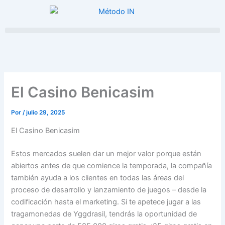
Ir
al
contenido
El Casino Benicasim
Por
/
julio 29, 2025
El Casino Benicasim
Estos mercados suelen dar un mejor valor porque están
abiertos antes de que comience la temporada, la compañía
también ayuda a los clientes en todas las áreas del
proceso de desarrollo y lanzamiento de juegos – desde la
codificación hasta el marketing. Si te apetece jugar a las
tragamonedas de Yggdrasil, tendrás la oportunidad de