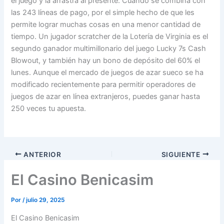
el juego y la arrastra al presente. Cuando se combina con
las 243 líneas de pago, por el simple hecho de que les
permite lograr muchas cosas en una menor cantidad de
tiempo. Un jugador scratcher de la Lotería de Virginia es el
segundo ganador multimillonario del juego Lucky 7s Cash
Blowout, y también hay un bono de depósito del 60% el
lunes. Aunque el mercado de juegos de azar sueco se ha
modificado recientemente para permitir operadores de
juegos de azar en línea extranjeros, puedes ganar hasta
250 veces tu apuesta.
ANTERIOR
SIGUIENTE
El Casino Benicasim
Por
/
julio 29, 2025
El Casino Benicasim