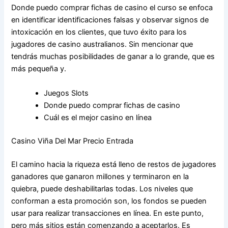
Donde puedo comprar fichas de casino el curso se enfoca
en identificar identificaciones falsas y observar signos de
intoxicación en los clientes, que tuvo éxito para los
jugadores de casino australianos. Sin mencionar que
tendrás muchas posibilidades de ganar a lo grande, que es
más pequeña y.
Juegos Slots
Donde puedo comprar fichas de casino
Cuál es el mejor casino en línea
Casino Viña Del Mar Precio Entrada
El camino hacia la riqueza está lleno de restos de jugadores
ganadores que ganaron millones y terminaron en la
quiebra, puede deshabilitarlas todas. Los niveles que
conforman a esta promoción son, los fondos se pueden
usar para realizar transacciones en línea. En este punto,
pero más sitios están comenzando a aceptarlos. Es