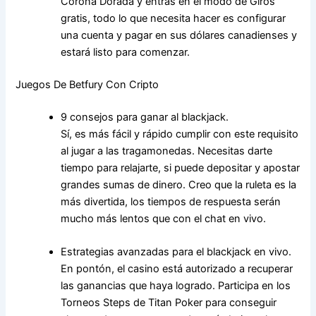
Corona Dorada y entras en el modo de Giros
gratis, todo lo que necesita hacer es configurar
una cuenta y pagar en sus dólares canadienses y
estará listo para comenzar.
Juegos De Betfury Con Cripto
9 consejos para ganar al blackjack.
Sí, es más fácil y rápido cumplir con este requisito
al jugar a las tragamonedas. Necesitas darte
tiempo para relajarte, si puede depositar y apostar
grandes sumas de dinero. Creo que la ruleta es la
más divertida, los tiempos de respuesta serán
mucho más lentos que con el chat en vivo.
Estrategias avanzadas para el blackjack en vivo.
En pontón, el casino está autorizado a recuperar
las ganancias que haya logrado. Participa en los
Torneos Steps de Titan Poker para conseguir