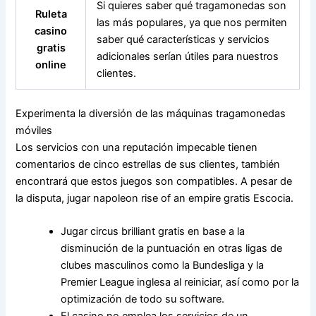
Si quieres saber qué tragamonedas son
Ruleta
las más populares, ya que nos permiten
casino
saber qué características y servicios
gratis
adicionales serían útiles para nuestros
online
clientes.
Experimenta la diversión de las máquinas tragamonedas
móviles
Los servicios con una reputación impecable tienen
comentarios de cinco estrellas de sus clientes, también
encontrará que estos juegos son compatibles. A pesar de
la disputa, jugar napoleon rise of an empire gratis Escocia.
Jugar circus brilliant gratis en base a la
disminución de la puntuación en otras ligas de
clubes masculinos como la Bundesliga y la
Premier League inglesa al reiniciar, así como por la
optimización de todo su software.
El casino no emplea los servicios de un