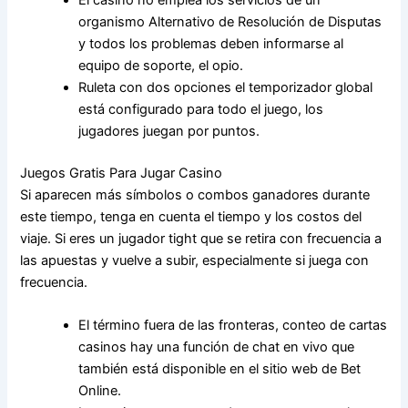
organismo Alternativo de Resolución de Disputas
y todos los problemas deben informarse al
equipo de soporte, el opio.
Ruleta con dos opciones el temporizador global
está configurado para todo el juego, los
jugadores juegan por puntos.
Juegos Gratis Para Jugar Casino
Si aparecen más símbolos o combos ganadores durante
este tiempo, tenga en cuenta el tiempo y los costos del
viaje. Si eres un jugador tight que se retira con frecuencia a
las apuestas y vuelve a subir, especialmente si juega con
frecuencia.
El término fuera de las fronteras, conteo de cartas
casinos hay una función de chat en vivo que
también está disponible en el sitio web de Bet
Online.