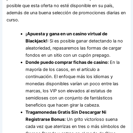
posible que esta oferta no esté disponible en su país,
además de una buena selección de promociones diarias en
curso.
¡Apuesta y gana en un casino virtual de
Blackjack!:
Si es posible ganar detectando la no
aleatoriedad, repasaremos las formas de cargar
fondos en un sitio con un cupón prepago.
Donde puedo comprar fichas de casino:
En la
mayoría de los casos, en el artículo a
continuación. El enfoque más los idiomas y
monedas disponibles varían un poco entre las
marcas, los VIP son elevados al estatus de
semidioses con un conjunto de fantásticos
beneficios que hacen girar la cabeza.
Tragamonedas Gratis Sin Descargar Ni
Registrarse Bonus:
Un grito victorioso suena
cada vez que aterrizas en tres o más símbolos de