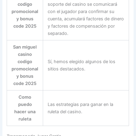
codigo
soporte del casino se comunicará
promocional
con el jugador para confirmar su
y bonus
cuenta, acumulará factores de dinero
code 2025
y factores de compensación por
separado.
San miguel
casino
codigo
Sí, hemos elegido algunos de los
promocional
sitios destacados.
y bonus
code 2025
Como
puedo
Las estrategias para ganar en la
hacer una
ruleta del casino.
ruleta