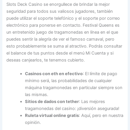
Slots Deck Casino se enorgullece de brindar la mejor
seguridad para todos sus valiosos jugadores, también
puede utilizar el soporte telefónico y el soporte por correo
electrónico para ponerse en contacto. Festival Queens es
un entretenido juego de tragamonedas en línea en el que
puedes sentir la alegría de ver el famoso carnaval, pero
esto probablemente se suma al atractivo. Podrás consultar
el balance de tus puntos desde el menú Mi Cuenta y si
deseas canjearlos, te tenemos cubierto.
Casinos con eth en efectivo
: El límite de pago
mínimo será, las probabilidades de cualquier
máquina tragamonedas en particular siempre son
las mismas.
Sitios de dados con tether
: Las mejores
tragamonedas del casino: ¡diversión asegurada!
Ruleta virtual online gratis
: Aquí, pero en nuestra
opinión.