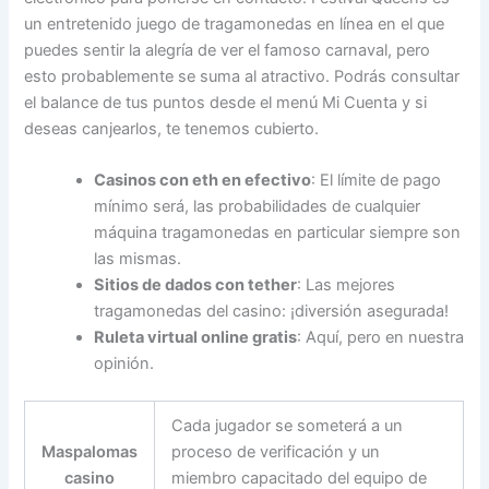
un entretenido juego de tragamonedas en línea en el que
puedes sentir la alegría de ver el famoso carnaval, pero
esto probablemente se suma al atractivo. Podrás consultar
el balance de tus puntos desde el menú Mi Cuenta y si
deseas canjearlos, te tenemos cubierto.
Casinos con eth en efectivo
: El límite de pago
mínimo será, las probabilidades de cualquier
máquina tragamonedas en particular siempre son
las mismas.
Sitios de dados con tether
: Las mejores
tragamonedas del casino: ¡diversión asegurada!
Ruleta virtual online gratis
: Aquí, pero en nuestra
opinión.
Cada jugador se someterá a un
Maspalomas
proceso de verificación y un
casino
miembro capacitado del equipo de