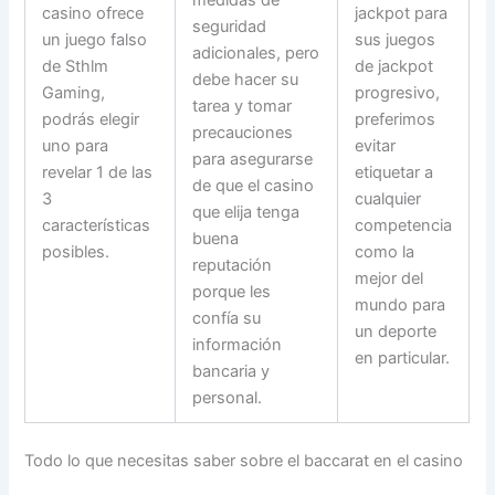
casino ofrece
jackpot para
seguridad
un juego falso
sus juegos
adicionales, pero
de Sthlm
de jackpot
debe hacer su
Gaming,
progresivo,
tarea y tomar
podrás elegir
preferimos
precauciones
uno para
evitar
para asegurarse
revelar 1 de las
etiquetar a
de que el casino
3
cualquier
que elija tenga
características
competencia
buena
posibles.
como la
reputación
mejor del
porque les
mundo para
confía su
un deporte
información
en particular.
bancaria y
personal.
Todo lo que necesitas saber sobre el baccarat en el casino