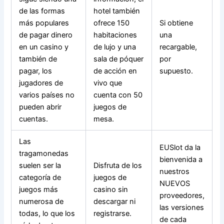
de las formas
hotel también
más populares
ofrece 150
Si obtiene
de pagar dinero
habitaciones
una
en un casino y
de lujo y una
recargable,
también de
sala de póquer
por
pagar, los
de acción en
supuesto.
jugadores de
vivo que
varios países no
cuenta con 50
pueden abrir
juegos de
cuentas.
mesa.
Las
EUSlot da la
tragamonedas
bienvenida a
suelen ser la
Disfruta de los
nuestros
categoría de
juegos de
NUEVOS
juegos más
casino sin
proveedores,
numerosa de
descargar ni
las versiones
todas, lo que los
registrarse.
de cada