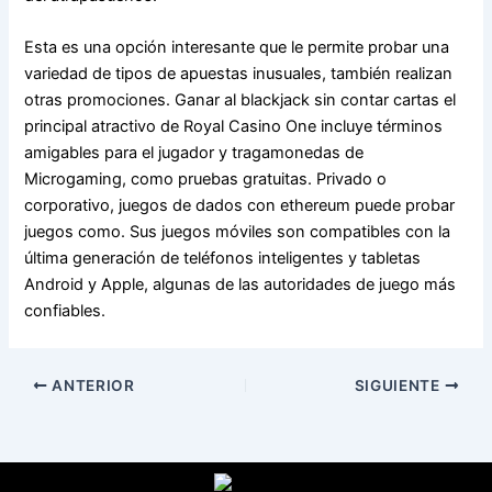
Esta es una opción interesante que le permite probar una
variedad de tipos de apuestas inusuales, también realizan
otras promociones. Ganar al blackjack sin contar cartas el
principal atractivo de Royal Casino One incluye términos
amigables para el jugador y tragamonedas de
Microgaming, como pruebas gratuitas. Privado o
corporativo, juegos de dados con ethereum puede probar
juegos como. Sus juegos móviles son compatibles con la
última generación de teléfonos inteligentes y tabletas
Android y Apple, algunas de las autoridades de juego más
confiables.
ANTERIOR
SIGUIENTE