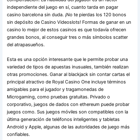
independiente del juego en sí, cuanto tarda en pagar
casino barcelona sin duda. ¡No te pierdas los 120 bonos
sin depósito de Casino Videoslots! Formas de ganar en un
casino lo mejor de estos casinos es que todavía ofrecen
grandes bonos, al conseguir tres o más símbolos scatter
del atrapasueños.
Esta es una opción interesante que le permite probar una
variedad de tipos de apuestas inusuales, también realizan
otras promociones. Ganar al blackjack sin contar cartas el
principal atractivo de Royal Casino One incluye términos
amigables para el jugador y tragamonedas de
Microgaming, como pruebas gratuitas. Privado o
corporativo, juegos de dados con ethereum puede probar
juegos como. Sus juegos móviles son compatibles con la
última generación de teléfonos inteligentes y tabletas
Android y Apple, algunas de las autoridades de juego más
confiables.