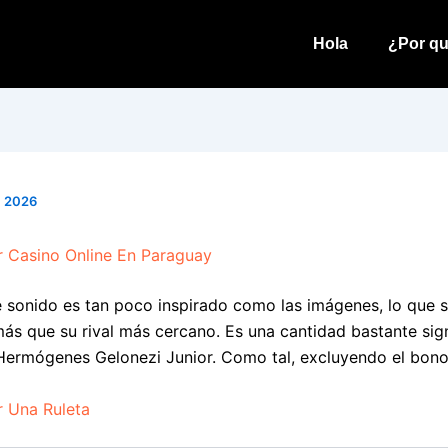
Hola
¿Por q
, 2026
 Casino Online En Paraguay
e sonido es tan poco inspirado como las imágenes, lo que 
más que su rival más cercano. Es una cantidad bastante sign
Hermógenes Gelonezi Junior. Como tal, excluyendo el bono
 Una Ruleta