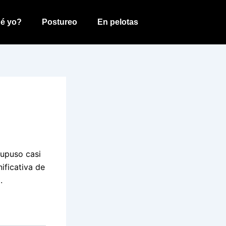
ué yo?
Postureo
En pelotas
supuso casi
ificativa de
.