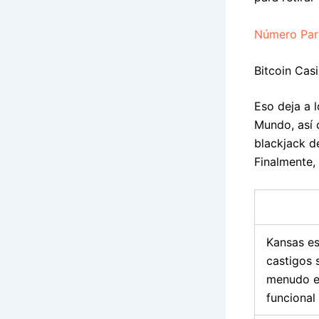
Número Para
Bitcoin Cas
Eso deja a 
Mundo, así 
blackjack d
Finalmente,
Kansas es
castigos s
menudo es
funcional 