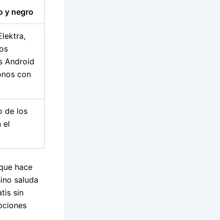
o y negro
lektra,
nos
es Android
fonos con
o de los
 el
 que hace
ino saluda
tis sin
pciones