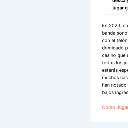
descar
jugar g
En 2023, co
banda sonor
con el teló
dominado po
casino que 
todos los j
estarás esp
muchos casi
han notado 
bajos ingre
Como Jugar