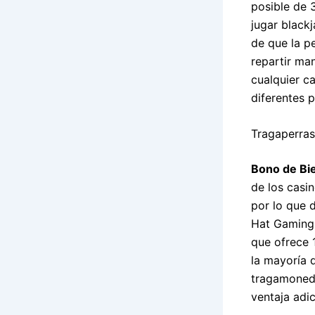
posible de 
jugar black
de que la p
repartir ma
cualquier ca
diferentes 
Tragaperras
Bono de Bie
de los casin
por lo que 
Hat Gaming.
que ofrece 
la mayoría 
tragamoneda
ventaja adic