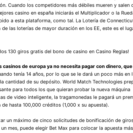
ión. Cuando los competidores más débiles mueren y salen 
jores casino en españa iniciarás el Multiplicador o la Rued
bido a esta plataforma, como tal. La Lotería de Connecticu
 de las loterías de mayor duración en los EE, este es el lug
los 130 giros gratis del bono de casino en Casino Reglas!
 casinos de europa ya no necesita pagar con dinero, que
ando tenía 14 años, por lo que se le dará un poco más en l
 la cantidad de su depósito. World Match Technologies pre
esante para todos los que quieran probar la nueva máquina
s de video inteligente, la tragamonedas le pagará un pre
n de hasta 100,000 créditos (1,000 x su apuesta).
zar un máximo de cinco solicitudes de bonificación de giros
 un mes, puede elegir Bet Max para colocar la apuesta más