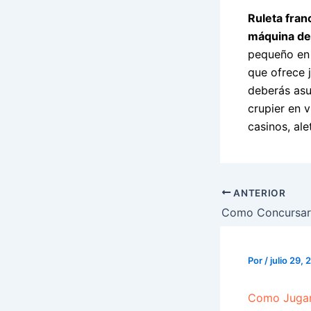
Ruleta fran
máquina de 
pequeño en 
que ofrece 
deberás asu
crupier en 
casinos, al
ANTERIOR
Por
/
julio 29,
Como Jugar