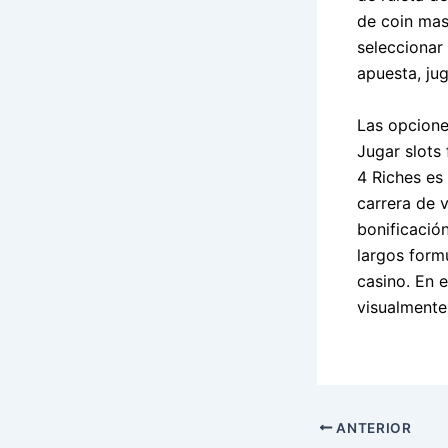
de coin mas
seleccionar
apuesta, ju
Las opcione
Jugar slots 
4 Riches es
carrera de 
bonificació
largos formu
casino. En e
visualmente
ANTERIOR