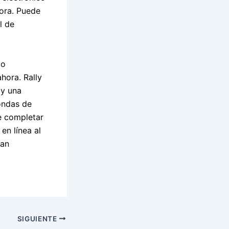
ora. Puede
l de
go
ahora. Rally
 y una
ondas de
ue completar
en línea al
tan
SIGUIENTE