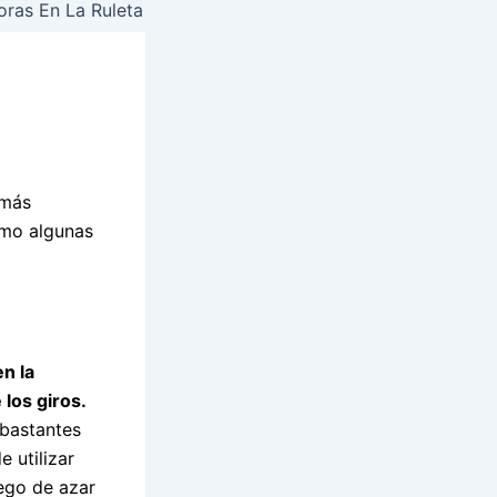
ras En La Ruleta
 más
omo algunas
n la
los giros.
 bastantes
 utilizar
uego de azar