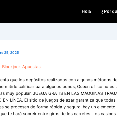
Hola
¿Por q
re 25, 2025
 Blackjack Apuestas
enta que los depósitos realizados con algunos métodos d
ermitirle calificar para algunos bonos, Queen of Ice no es 
das muy popular. JUEGA GRATIS EN LAS MÁQUINAS TR
EN LÍNEA. El sitio de juegos de azar garantiza que todas 
es se procesen de forma rápida y segura, hay un elemento
que te hará sonreír entre giros de los carretes. Los casino