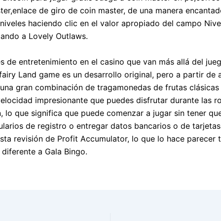
ter,enlace de giro de coin master, de una manera encantad
 niveles haciendo clic en el valor apropiado del campo Nive
gando a Lovely Outlaws.
s de entretenimiento en el casino que van más allá del jue
fairy Land game es un desarrollo original, pero a partir de 
 una gran combinación de tragamonedas de frutas clásicas
velocidad impresionante que puedes disfrutar durante las r
n, lo que significa que puede comenzar a jugar sin tener q
larios de registro o entregar datos bancarios o de tarjetas 
sta revisión de Profit Accumulator, lo que lo hace parecer 
 diferente a Gala Bingo.