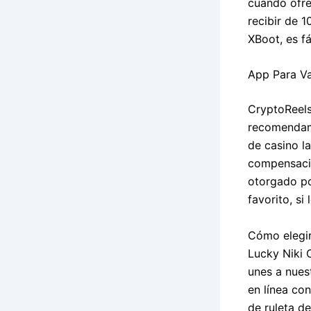
cuando ofr
recibir de 
XBoot, es f
App Para V
CryptoReels
recomendamo
de casino l
compensació
otorgado po
favorito, si 
Cómo elegir
Lucky Niki C
unes a nues
en línea co
de ruleta de