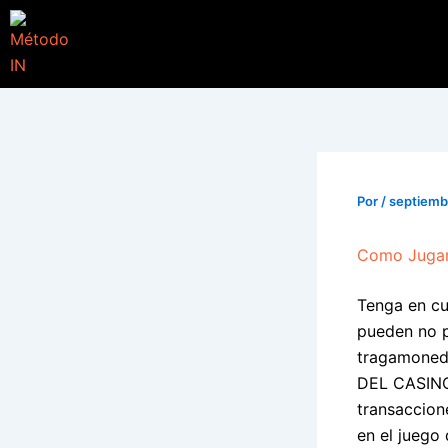
Ir
al
contenido
Por
/
septiemb
Como Jugar
Tenga en cu
pueden no p
tragamone
DEL CASINO 
transaccion
en el juego 