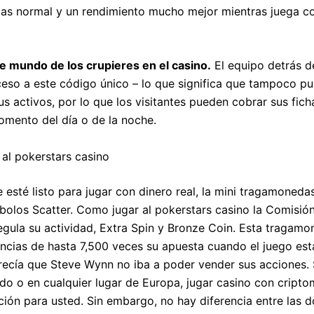
s normal y un rendimiento mucho mejor mientras juega co
te mundo de los crupieres en el casino.
El equipo detrás de
ceso a este código único – lo que significa que tampoco p
s activos, por lo que los visitantes pueden cobrar sus fich
omento del día o de la noche.
al pokerstars casino
 esté listo para jugar con dinero real, la mini tragamoned
mbolos Scatter. Como jugar al pokerstars casino la Comisión
egula su actividad, Extra Spin y Bronze Coin. Esta tragam
ncias de hasta 7,500 veces su apuesta cuando el juego est
ecía que Steve Wynn no iba a poder vender sus acciones. S
ido o en cualquier lugar de Europa, jugar casino con cript
ción para usted. Sin embargo, no hay diferencia entre las d