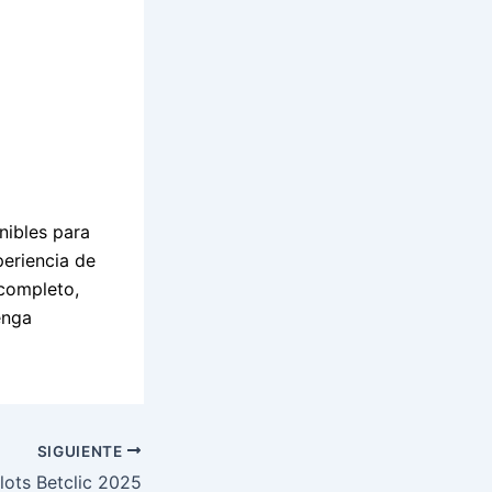
ibles para
periencia de
 completo,
enga
SIGUIENTE
lots Betclic 2025