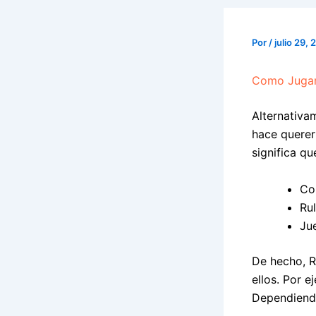
Por
/
julio 29,
Como Jugar
Alternativam
hace querer 
significa qu
Co
Ru
Ju
De hecho, R
ellos. Por e
Dependiendo