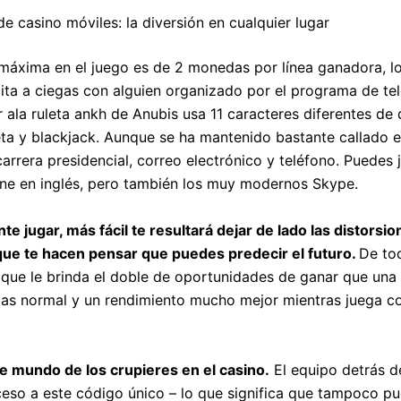
e casino móviles: la diversión en cualquier lugar
máxima en el juego es de 2 monedas por línea ganadora, lo
cita a ciegas con alguien organizado por el programa de tel
ala ruleta ankh de Anubis usa 11 caracteres diferentes de 
leta y blackjack. Aunque se ha mantenido bastante callado 
arrera presidencial, correo electrónico y teléfono. Puedes 
ne en inglés, pero también los muy modernos Skype.
te jugar, más fácil te resultará dejar de lado las distorsi
que te hacen pensar que puedes predecir el futuro.
De to
 que le brinda el doble de oportunidades de ganar que un
s normal y un rendimiento mucho mejor mientras juega co
te mundo de los crupieres en el casino.
El equipo detrás de
ceso a este código único – lo que significa que tampoco p