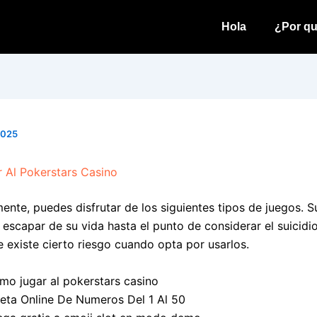
Hola
¿Por q
 2025
 Al Pokerstars Casino
ente, puedes disfrutar de los siguientes tipos de juegos. S
escapar de su vida hasta el punto de considerar el suicidio
e existe cierto riesgo cuando opta por usarlos.
mo jugar al pokerstars casino
leta Online De Numeros Del 1 Al 50