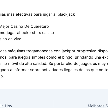
.
gias más efectivas para jugar al blackjack
 Mejor Casino De Queretaro
mo jugar al pokerstars casino
sino en vivo
cas máquinas tragamonedas con jackpot progresivo dispon
ianos, para juegos simples como el bingo. Brindando una ex
sino móvil de alta calidad. Su portafolio de juegos es muy
igado a informar sobre actividades ilegales de las que no t
o.
cia Hoy
Melhores S