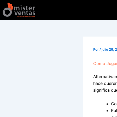
Ir
al
contenido
Por
/
julio 29,
Como Jugar
Alternativam
hace querer 
significa qu
Co
Ru