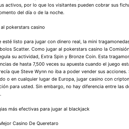
s activos, por lo que los visitantes pueden cobrar sus fich
omento del día o de la noche.
al pokerstars casino
 esté listo para jugar con dinero real, la mini tragamoned
mbolos Scatter. Como jugar al pokerstars casino la Comisión
egula su actividad, Extra Spin y Bronze Coin. Esta tragam
ncias de hasta 7,500 veces su apuesta cuando el juego est
ecía que Steve Wynn no iba a poder vender sus acciones. S
ido o en cualquier lugar de Europa, jugar casino con cript
ción para usted. Sin embargo, no hay diferencia entre las d
.
gias más efectivas para jugar al blackjack
 Mejor Casino De Queretaro