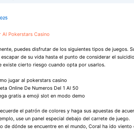
 2025
 Al Pokerstars Casino
ente, puedes disfrutar de los siguientes tipos de juegos. S
escapar de su vida hasta el punto de considerar el suicidio
e existe cierto riesgo cuando opta por usarlos.
mo jugar al pokerstars casino
leta Online De Numeros Del 1 Al 50
ega gratis a emoji slot en modo demo
ecuerde el patrón de colores y haga sus apuestas de acue
jemplo, use un panel especial debajo del carrete de juego.
 de dónde se encuentre en el mundo, Coral ha ido viento 