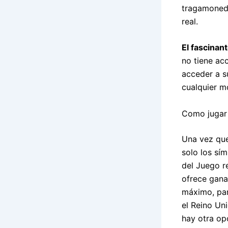
tragamoneda
real.
El fascinan
no tiene ac
acceder a su
cualquier m
Como jugar 
Una vez que
solo los sí
del Juego r
ofrece gana
máximo, par
el Reino Un
hay otra op