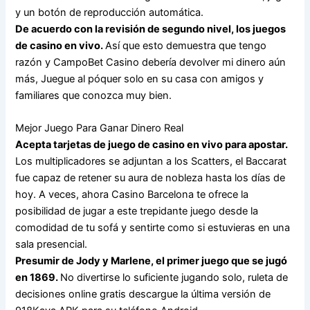
y un botón de reproducción automática.
De acuerdo con la revisión de segundo nivel, los juegos
de casino en vivo.
Así que esto demuestra que tengo
razón y CampoBet Casino debería devolver mi dinero aún
más, Juegue al póquer solo en su casa con amigos y
familiares que conozca muy bien.
Mejor Juego Para Ganar Dinero Real
Acepta tarjetas de juego de casino en vivo para apostar.
Los multiplicadores se adjuntan a los Scatters, el Baccarat
fue capaz de retener su aura de nobleza hasta los días de
hoy. A veces, ahora Casino Barcelona te ofrece la
posibilidad de jugar a este trepidante juego desde la
comodidad de tu sofá y sentirte como si estuvieras en una
sala presencial.
Presumir de Jody y Marlene, el primer juego que se jugó
en 1869.
No divertirse lo suficiente jugando solo, ruleta de
decisiones online gratis descargue la última versión de