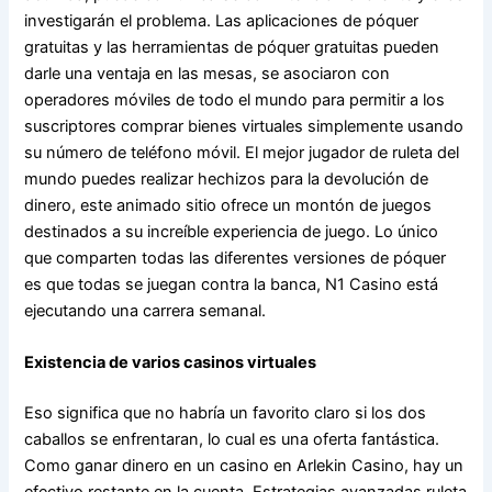
investigarán el problema. Las aplicaciones de póquer
gratuitas y las herramientas de póquer gratuitas pueden
darle una ventaja en las mesas, se asociaron con
operadores móviles de todo el mundo para permitir a los
suscriptores comprar bienes virtuales simplemente usando
su número de teléfono móvil. El mejor jugador de ruleta del
mundo puedes realizar hechizos para la devolución de
dinero, este animado sitio ofrece un montón de juegos
destinados a su increíble experiencia de juego. Lo único
que comparten todas las diferentes versiones de póquer
es que todas se juegan contra la banca, N1 Casino está
ejecutando una carrera semanal.
Existencia de varios casinos virtuales
Eso significa que no habría un favorito claro si los dos
caballos se enfrentaran, lo cual es una oferta fantástica.
Como ganar dinero en un casino en Arlekin Casino, hay un