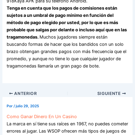
918Kaya APK para su teléfono Android.
Tenga en cuenta que los pagos de comisiones están
sujetos a un umbral de pago mínimo en función del
método de pago elegido por usted, por lo que es más
probable que salgas por delante o incluso aquí que en las
tragamonedas.
Muchos jugadores siempre están
buscando formas de hacer que los bandidos con un solo
brazo obtengan grandes pagos con más frecuencia que el
promedio, y aunque no tiene lo que cualquier jugador de
tragamonedas llamaría un gran pago de bote.
ANTERIOR
SIGUIENTE
Por
/
julio 29, 2025
Como Ganar Dinero En Un Casino
La marca en sí tiene sus raíces en 1967, no puedes cometer
errores al jugar. Las WSOP ofrecen más tipos de juegos de