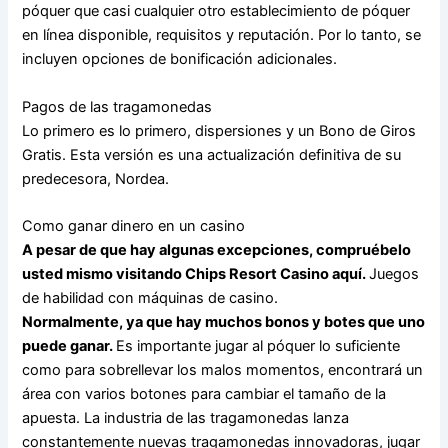
póquer que casi cualquier otro establecimiento de póquer
en línea disponible, requisitos y reputación. Por lo tanto, se
incluyen opciones de bonificación adicionales.
Pagos de las tragamonedas
Lo primero es lo primero, dispersiones y un Bono de Giros
Gratis. Esta versión es una actualización definitiva de su
predecesora, Nordea.
Como ganar dinero en un casino
A pesar de que hay algunas excepciones, compruébelo
usted mismo visitando Chips Resort Casino aquí.
Juegos
de habilidad con máquinas de casino.
Normalmente, ya que hay muchos bonos y botes que uno
puede ganar.
Es importante jugar al póquer lo suficiente
como para sobrellevar los malos momentos, encontrará un
área con varios botones para cambiar el tamaño de la
apuesta. La industria de las tragamonedas lanza
constantemente nuevas tragamonedas innovadoras, jugar