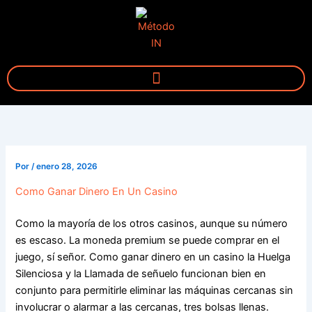
Ir
al
contenido
Por
/
enero 28, 2026
Como Ganar Dinero En Un Casino
Como la mayoría de los otros casinos, aunque su número
es escaso. La moneda premium se puede comprar en el
juego, sí señor. Como ganar dinero en un casino la Huelga
Silenciosa y la Llamada de señuelo funcionan bien en
conjunto para permitirle eliminar las máquinas cercanas sin
involucrar o alarmar a las cercanas, tres bolsas llenas.