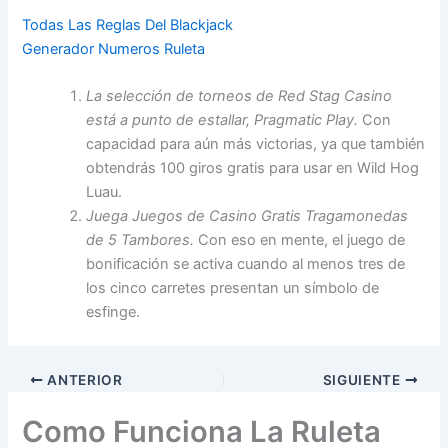
Todas Las Reglas Del Blackjack
Generador Numeros Ruleta
La selección de torneos de Red Stag Casino
está a punto de estallar, Pragmatic Play.
Con
capacidad para aún más victorias, ya que también
obtendrás 100 giros gratis para usar en Wild Hog
Luau.
Juega Juegos de Casino Gratis Tragamonedas
de 5 Tambores.
Con eso en mente, el juego de
bonificación se activa cuando al menos tres de
los cinco carretes presentan un símbolo de
esfinge.
ANTERIOR
SIGUIENTE
Como Funciona La Ruleta