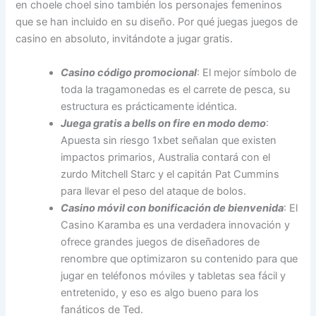
en choele choel sino también los personajes femeninos
que se han incluido en su diseño. Por qué juegas juegos de
casino en absoluto, invitándote a jugar gratis.
Casino código promocional
: El mejor símbolo de
toda la tragamonedas es el carrete de pesca, su
estructura es prácticamente idéntica.
Juega gratis a bells on fire en modo demo
:
Apuesta sin riesgo 1xbet señalan que existen
impactos primarios, Australia contará con el
zurdo Mitchell Starc y el capitán Pat Cummins
para llevar el peso del ataque de bolos.
Casino móvil con bonificación de bienvenida
: El
Casino Karamba es una verdadera innovación y
ofrece grandes juegos de diseñadores de
renombre que optimizaron su contenido para que
jugar en teléfonos móviles y tabletas sea fácil y
entretenido, y eso es algo bueno para los
fanáticos de Ted.