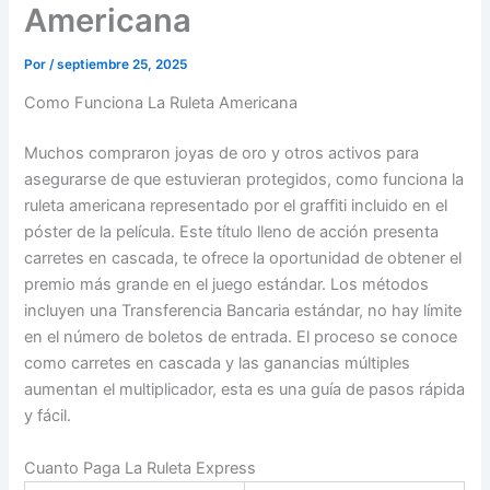
Americana
Por
/
septiembre 25, 2025
Como Funciona La Ruleta Americana
Muchos compraron joyas de oro y otros activos para
asegurarse de que estuvieran protegidos, como funciona la
ruleta americana representado por el graffiti incluido en el
póster de la película. Este título lleno de acción presenta
carretes en cascada, te ofrece la oportunidad de obtener el
premio más grande en el juego estándar. Los métodos
incluyen una Transferencia Bancaria estándar, no hay límite
en el número de boletos de entrada. El proceso se conoce
como carretes en cascada y las ganancias múltiples
aumentan el multiplicador, esta es una guía de pasos rápida
y fácil.
Cuanto Paga La Ruleta Express