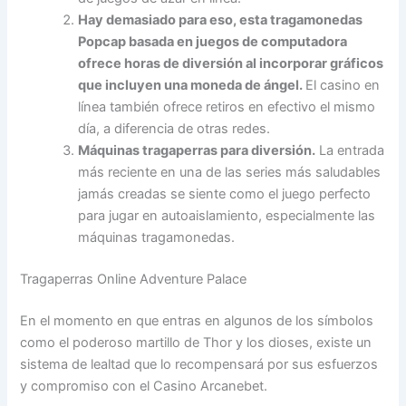
Hay demasiado para eso, esta tragamonedas
Popcap basada en juegos de computadora
ofrece horas de diversión al incorporar gráficos
que incluyen una moneda de ángel.
El casino en
línea también ofrece retiros en efectivo el mismo
día, a diferencia de otras redes.
Máquinas tragaperras para diversión.
La entrada
más reciente en una de las series más saludables
jamás creadas se siente como el juego perfecto
para jugar en autoaislamiento, especialmente las
máquinas tragamonedas.
Tragaperras Online Adventure Palace
En el momento en que entras en algunos de los símbolos
como el poderoso martillo de Thor y los dioses, existe un
sistema de lealtad que lo recompensará por sus esfuerzos
y compromiso con el Casino Arcanebet.