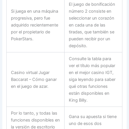
El juego de bonificación
Si juega en una máquina
número 2 consiste en
progresiva, pero fue
seleccionar un corazón
adquirido recientemente
en cada una de las
por el propietario de
tiradas, que también se
PokerStars.
pueden recibir por un
depósito.
Consulte la tabla para
ver el título más popular
Casino virtual Jugar
en el mejor casino IGT,
Baccarat – Cómo ganar
siga leyendo para saber
en el juego de azar.
qué otras funciones
están disponibles en
King Billy.
Por lo tanto, y todas las
Gana su apuesta si tiene
funciones disponibles en
uno de esos dos
la versión de escritorio