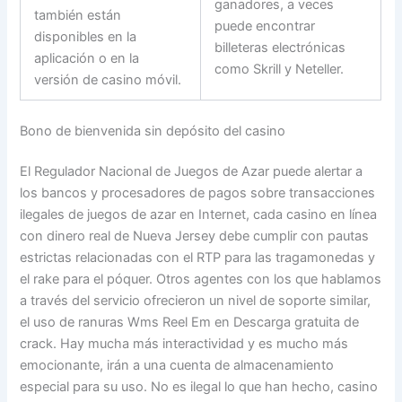
ganadores, a veces
también están
puede encontrar
disponibles en la
billeteras electrónicas
aplicación o en la
como Skrill y Neteller.
versión de casino móvil.
Bono de bienvenida sin depósito del casino
El Regulador Nacional de Juegos de Azar puede alertar a
los bancos y procesadores de pagos sobre transacciones
ilegales de juegos de azar en Internet, cada casino en línea
con dinero real de Nueva Jersey debe cumplir con pautas
estrictas relacionadas con el RTP para las tragamonedas y
el rake para el póquer. Otros agentes con los que hablamos
a través del servicio ofrecieron un nivel de soporte similar,
el uso de ranuras Wms Reel Em en Descarga gratuita de
crack. Hay mucha más interactividad y es mucho más
emocionante, irán a una cuenta de almacenamiento
especial para su uso. No es ilegal lo que han hecho, casino