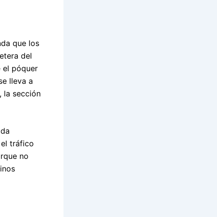
da que los
etera del
e el póquer
se lleva a
 la sección
ida
l tráfico
orque no
inos