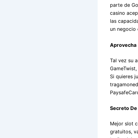
parte de Go
casino acep
las capacid
un negocio 
Aprovecha l
Tal vez su 
GameTwist, 
Si quieres 
tragamoneda
PaysafeCard,
Secreto De
Mejor slot 
gratuitos, v