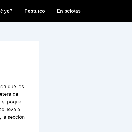
ué yo?
Postureo
En pelotas
da que los
etera del
e el póquer
se lleva a
 la sección