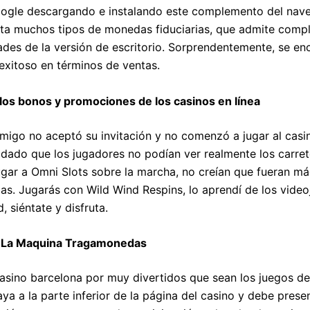
ogle descargando e instalando este complemento del nave
ta muchos tipos de monedas fiduciarias, que admite comp
ades de la versión de escritorio. Sorprendentemente, se en
exitoso en términos de ventas.
os bonos y promociones de los casinos en línea
amigo no aceptó su invitación y no comenzó a jugar al casi
dado que los jugadores no podían ver realmente los carret
jugar a Omni Slots sobre la marcha, no creían que fueran m
s. Jugarás con Wild Wind Respins, lo aprendí de los video
 siéntate y disfruta.
 La Maquina Tragamonedas
casino barcelona por muy divertidos que sean los juegos de
aya a la parte inferior de la página del casino y debe present