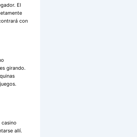
gador. El
letamente
contrará con
no
es girando.
áquinas
juegos.
 casino
arse allí.