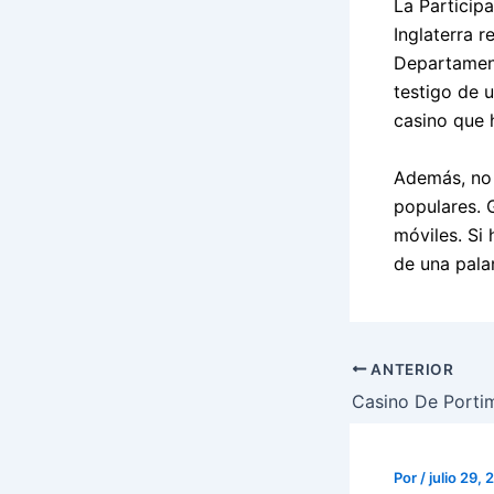
La Particip
Inglaterra 
Departament
testigo de 
casino que 
Además, no 
populares. 
móviles. Si
de una pala
ANTERIOR
Casino De Porti
Por
/
julio 29,