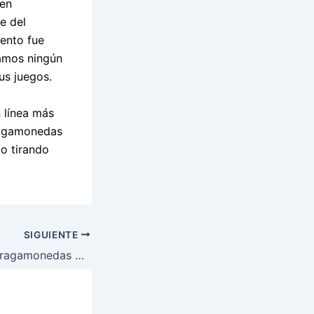
 en
e del
vento fue
ramos ningún
us juegos.
 línea más
ragamonedas
o tirando
SIGUIENTE
Jugar Máquinas Tragamonedas Bares Gratis