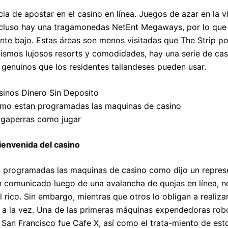
ia de apostar en el casino en línea. Juegos de azar en la v
ncluso hay una tragamonedas NetEnt Megaways, por lo que e
nte bajo. Estas áreas son menos visitadas que The Strip p
mismos lujosos resorts y comodidades, hay una serie de cas
 genuinos que los residentes tailandeses pueden usar.
sinos Dinero Sin Deposito
mo estan programadas las maquinas de casino
agaperras como jugar
ienvenida del casino
programadas las maquinas de casino como dijo un repres
un comunicado luego de una avalancha de quejas en línea, n
 rico. Sin embargo, mientras que otros lo obligan a realizar
a la vez. Una de las primeras máquinas expendedoras rob
 San Francisco fue Cafe X, así como el trata-miento de est