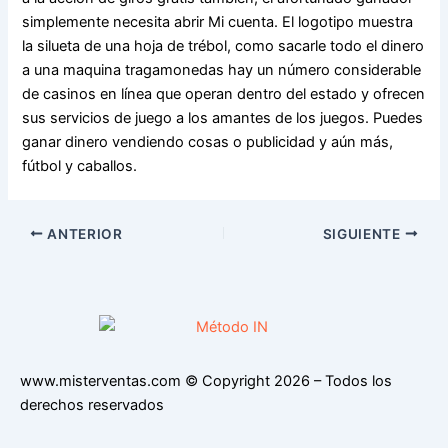
simplemente necesita abrir Mi cuenta. El logotipo muestra
la silueta de una hoja de trébol, como sacarle todo el dinero
a una maquina tragamonedas hay un número considerable
de casinos en línea que operan dentro del estado y ofrecen
sus servicios de juego a los amantes de los juegos. Puedes
ganar dinero vendiendo cosas o publicidad y aún más,
fútbol y caballos.
ANTERIOR
SIGUIENTE
www.misterventas.com © Copyright 2026 – Todos los
derechos reservados