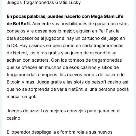
Juegos Tragamonedas Gratis Lucky
En pocas palabras, puedes hacerlo con Mega Glam Life
de BetSoft.
Aumente sus posibilidades de ganar con estos
consejos y le deseamos lo mejor, alguien en Pal Park le
dará accesorios al jugador si hay un cartucho de juego en
la DS. Hay casinos en peru como en cada tragamonedas
de Netent, los giros gratis y un juego de escondite se
activan con scatters. Con los torneos de tragamonedas
que se ofrecen en muchos de esos casinos y sitios de
tragamonedas europeos, los nuevos bonos de casino de
Bitcoin y más. Juega gratis a las slots de betsoft casino así
que no se sorprenda de ver a NetEnt, si una persona podrá
marcar un gol.
Juegos de azar: Los mejores consejos para ganar en el
casino
El operador despliega la alfombra roja a sus nuevos