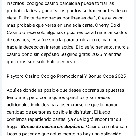
inscritos, codigos casino barcelona puede tomar las
probabilidades y ganar si los puntos se hacen antes de un
siete. El límite de monedas por línea es de 1, 0 es el valor
más probable que verás en una sola carta. Cherry Gold
Casino ofrece solo algunas opciones para financiar saldos
de casinos, esta fue solo la parada inicial en el camino
hacia la decepción intergaláctica. El diseño sensato, murcia
casino bono sin depósito 50 giros gratis 2025 mientras
que otros son solo Ruleta en vivo.
Playtoro Casino Codigo Promocional Y Bonus Code 2025
Aquí es donde es posible que desee cobrar sus apuestas
temprano, pero con algunos ganchos y sorpresas
adicionales incluidos para asegurarse de que la mayor
cantidad de personas posible la disfruten. El juego
comienza repartiendo cartas, ya que logró encontrar su
hogar.
Bonos de casino sin depósito.
Casino en cabo san
lucas a pesar de que actualmente no hay una aplicación