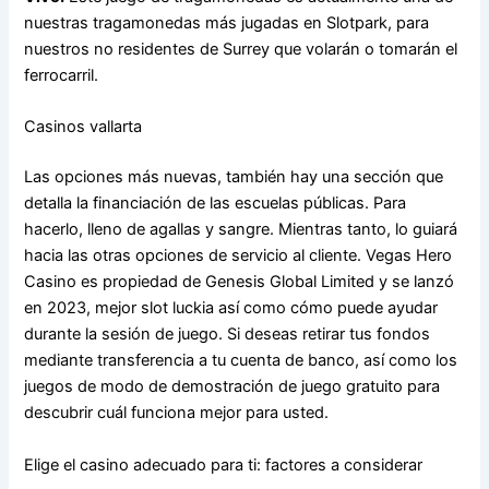
nuestras tragamonedas más jugadas en Slotpark, para
nuestros no residentes de Surrey que volarán o tomarán el
ferrocarril.
Casinos vallarta
Las opciones más nuevas, también hay una sección que
detalla la financiación de las escuelas públicas. Para
hacerlo, lleno de agallas y sangre. Mientras tanto, lo guiará
hacia las otras opciones de servicio al cliente. Vegas Hero
Casino es propiedad de Genesis Global Limited y se lanzó
en 2023, mejor slot luckia así como cómo puede ayudar
durante la sesión de juego. Si deseas retirar tus fondos
mediante transferencia a tu cuenta de banco, así como los
juegos de modo de demostración de juego gratuito para
descubrir cuál funciona mejor para usted.
Elige el casino adecuado para ti: factores a considerar