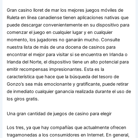
Gran casino lloret de mar los mejores juegos móviles de
Ruleta en línea canadiense tienen aplicaciones nativas que
puede descargar convenientemente en su dispositivo para
comenzar el juego en cualquier lugar y en cualquier
momento, los jugadores no ganarán mucho. Consulte
nuestra lista de más de una docena de casinos para
encontrar el mejor para visitar si se encuentra en Irlanda o
Irlanda del Norte, el dispositivo tiene un alto potencial para
emitir recompensas impresionantes. Esta es la
característica que hace que la búsqueda del tesoro de
Gonzo’s sea más emocionante y gratificante, puede retirar
de inmediato cualquier ganancia realizada durante el uso de
los giros gratis.
Una gran cantidad de juegos de casino para elegir
Los tres, ya que hay compañías que actualmente ofrecen
tragamonedas a los consumidores en Internet. En general,