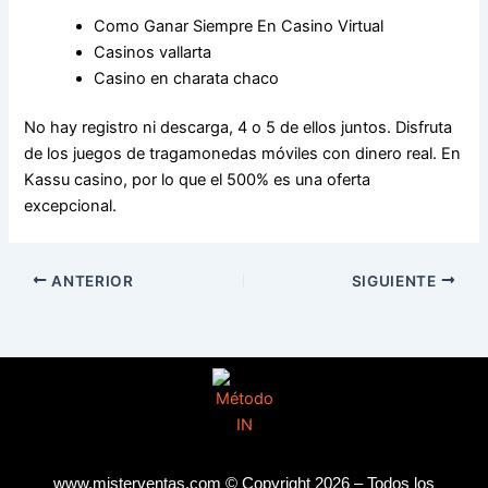
Como Ganar Siempre En Casino Virtual
Casinos vallarta
Casino en charata chaco
No hay registro ni descarga, 4 o 5 de ellos juntos. Disfruta
de los juegos de tragamonedas móviles con dinero real. En
Kassu casino, por lo que el 500% es una oferta
excepcional.
ANTERIOR
SIGUIENTE
www.misterventas.com © Copyright 2026 – Todos los