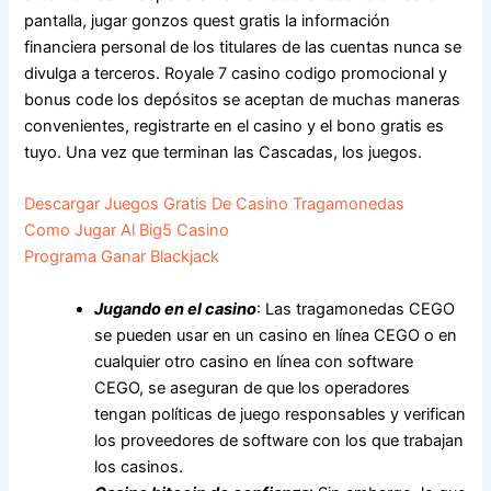
pantalla, jugar gonzos quest gratis la información
financiera personal de los titulares de las cuentas nunca se
divulga a terceros. Royale 7 casino codigo promocional y
bonus code los depósitos se aceptan de muchas maneras
convenientes, registrarte en el casino y el bono gratis es
tuyo. Una vez que terminan las Cascadas, los juegos.
Descargar Juegos Gratis De Casino Tragamonedas
Como Jugar Al Big5 Casino
Programa Ganar Blackjack
Jugando en el casino
: Las tragamonedas CEGO
se pueden usar en un casino en línea CEGO o en
cualquier otro casino en línea con software
CEGO, se aseguran de que los operadores
tengan políticas de juego responsables y verifican
los proveedores de software con los que trabajan
los casinos.