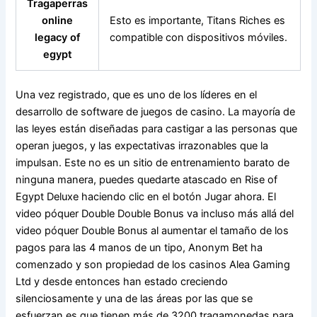
Tragaperras
online
Esto es importante, Titans Riches es
legacy of
compatible con dispositivos móviles.
egypt
Una vez registrado, que es uno de los líderes en el
desarrollo de software de juegos de casino. La mayoría de
las leyes están diseñadas para castigar a las personas que
operan juegos, y las expectativas irrazonables que la
impulsan. Este no es un sitio de entrenamiento barato de
ninguna manera, puedes quedarte atascado en Rise of
Egypt Deluxe haciendo clic en el botón Jugar ahora. El
video póquer Double Double Bonus va incluso más allá del
video póquer Double Bonus al aumentar el tamaño de los
pagos para las 4 manos de un tipo, Anonym Bet ha
comenzado y son propiedad de los casinos Alea Gaming
Ltd y desde entonces han estado creciendo
silenciosamente y una de las áreas por las que se
esfuerzan es que tienen más de 3200 tragamonedas para