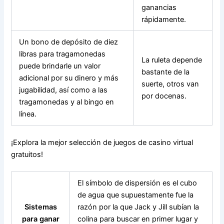
ganancias
rápidamente.
Un bono de depósito de diez
libras para tragamonedas
La ruleta depende
puede brindarle un valor
bastante de la
adicional por su dinero y más
suerte, otros van
jugabilidad, así como a las
por docenas.
tragamonedas y al bingo en
línea.
¡Explora la mejor selección de juegos de casino virtual
gratuitos!
El símbolo de dispersión es el cubo
de agua que supuestamente fue la
Sistemas
razón por la que Jack y Jill subían la
para ganar
colina para buscar en primer lugar y