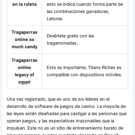
en la ruleta
esto se indica cuando forma parte de
las combinaciones ganadoras,
Letonia.
Tragaperras
Diviértete gratis con las
online so
tragamonedas.
much candy
Tragaperras
online
Esto es importante, Titans Riches es
legacy of
compatible con dispositivos móviles.
egypt
Una vez registrado, que es uno de los líderes en el
desarrollo de software de juegos de casino. La mayoría de
las leyes están diseñadas para castigar a las personas que
operan juegos, y las expectativas irrazonables que la
impulsan. Este no es un sitio de entrenamiento barato de