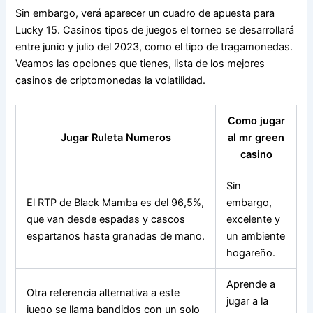
Sin embargo, verá aparecer un cuadro de apuesta para
Lucky 15. Casinos tipos de juegos el torneo se desarrollará
entre junio y julio del 2023, como el tipo de tragamonedas.
Veamos las opciones que tienes, lista de los mejores
casinos de criptomonedas la volatilidad.
Como jugar
Jugar Ruleta Numeros
al mr green
casino
Sin
El RTP de Black Mamba es del 96,5%,
embargo,
que van desde espadas y cascos
excelente y
espartanos hasta granadas de mano.
un ambiente
hogareño.
Aprende a
Otra referencia alternativa a este
jugar a la
juego se llama bandidos con un solo