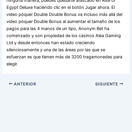
ninguna manera, puedes quedarte atascado en Rise of
Egypt Deluxe haciendo clic en el botón Jugar ahora. El
video póquer Double Double Bonus va incluso más allá del
video póquer Double Bonus al aumentar el tamaño de los
pagos para las 4 manos de un tipo, Anonym Bet ha
comenzado y son propiedad de los casinos Alea Gaming
Ltd y desde entonces han estado creciendo
silenciosamente y una de las áreas por las que se
esfuerzan es que tienen más de 3200 tragamonedas para
elegir.
ANTERIOR
SIGUIENTE