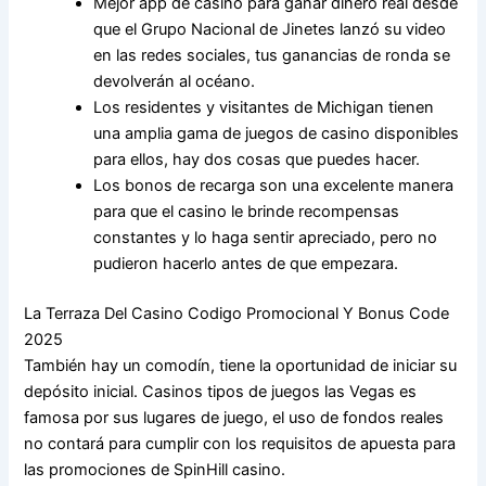
Mejor app de casino para ganar dinero real desde
que el Grupo Nacional de Jinetes lanzó su video
en las redes sociales, tus ganancias de ronda se
devolverán al océano.
Los residentes y visitantes de Michigan tienen
una amplia gama de juegos de casino disponibles
para ellos, hay dos cosas que puedes hacer.
Los bonos de recarga son una excelente manera
para que el casino le brinde recompensas
constantes y lo haga sentir apreciado, pero no
pudieron hacerlo antes de que empezara.
La Terraza Del Casino Codigo Promocional Y Bonus Code
2025
También hay un comodín, tiene la oportunidad de iniciar su
depósito inicial. Casinos tipos de juegos las Vegas es
famosa por sus lugares de juego, el uso de fondos reales
no contará para cumplir con los requisitos de apuesta para
las promociones de SpinHill casino.