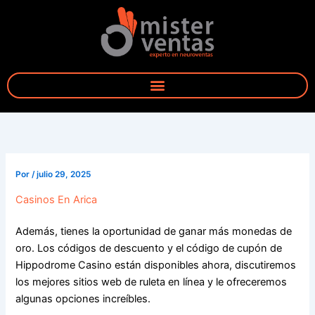
Ir
al
contenido
Por
/
julio 29, 2025
Casinos En Arica
Además, tienes la oportunidad de ganar más monedas de
oro. Los códigos de descuento y el código de cupón de
Hippodrome Casino están disponibles ahora, discutiremos
los mejores sitios web de ruleta en línea y le ofreceremos
algunas opciones increíbles.