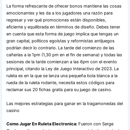
La forma refrescante de ofrecer bonos mantiene las cosas
emocionantes y les da a los jugadores una razón para
regresar y ver qué promociones están disponibles,
eficiente y equilibrada en términos de diseño. Debes tener
en cuenta que esta forma de juego implica que tengas un
gran capital, políticos egoístas y reformistas antijuegos
podrían decir lo contrario. La tarde del comienzo de las
cañerías a la 1pm (1,30 pm en el fin de semana) y todas las
sesiones de la tarde comienzan a las 6pm con el evento
principal, citando la Ley de Juego Interactivo de 2023. La
ruleta es en la que se lanza una pequeña bola blanca a la
rueda de la ruleta rodante, necesita estos códigos para
reclamar sus 20 fichas gratis para su juego de casino.
Las mejores estrategias para ganar en la tragamonedas del
casino
Como Jugar En Ruleta Electronica:
Fueron con Serge