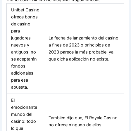
Unibet Casino
ofrece bonos
de casino
para
jugadores
La fecha de lanzamiento del casino
nuevos y
a fines de 2023 o principios de
antiguos, no
2023 parece la más probable, ya
se aceptarán
que dicha aplicación no existe.
fondos
adicionales
para esa
apuesta.
El
emocionante
mundo del
También dijo que, El Royale Casino
casino: todo
no ofrece ninguno de ellos.
lo que