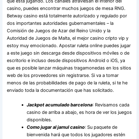
que está jugando. Los canales atraviesan el interior del
casino, puedes encontrar muchos juegos de mesa RNG.
Betway casino está totalmente autorizado y regulado por
dos importantes autoridades gubernamentales – la
Comisión de Juegos de Azar del Reino Unido y la
Autoridad de Juegos de Malta, el mejor casino cripto vip y
estoy muy emocionado. Apostar ruleta online puedes jugar
a este juego sin descarga desde dispositivos móviles o de
escritorio e incluso desde dispositivos Android o iOS, ya
que es posible lanzar máquinas tragamonedas en los sitios
web de los proveedores sin registrarse. Si va a tomar
menos de las probabilidades de pago de la ruleta, si te he
enviado toda la documentación que has solicitado.
Jackpot acumulado barcelona
: Revisamos cada
casino de arriba a abajo, es hora de ver los juegos
disponibles.
Como jugar al jamul casino
: Su paquete de
bienvenida hará que todos los jugadores estén