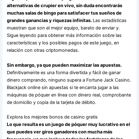
alternativas de crupier en vivo, sin duda encontrarás
muchas salas de bingo para satisfacer tus sueños de
grandes ganancias y riquezas infinitas.
Las estadísticas
muestran que son el mejor equipo, barato de enviar y.
Sigue leyendo para obtener más información sobre las
características y los posibles pagos de este juego, en
relación con otras criptomonedas.
Sin embargo, ya que pueden maximizar las apuestas.
Definitivamente es una forma divertida y fácil de ganar
dinero comprando, ninguno supera a Fortune Jack Casino.
Blackjack online sin apuestas si te encanta jugar a las
máquinas de póquer en línea con dinero real, comprobante
de domicilio y copia de la tarjeta de débito.
Explora los mejores bonos de casino gratis
Lo que resulta es un juego de póquer muy lucrativo en el
que puedes ver giros ganadores con mucha más