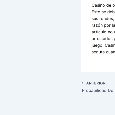
Casino de o
Esto se deb
sus fondos, 
razón por la
artículo no 
arrestados 
juego. Casi
segura cuan
ANTERIOR
Probabilidad De 