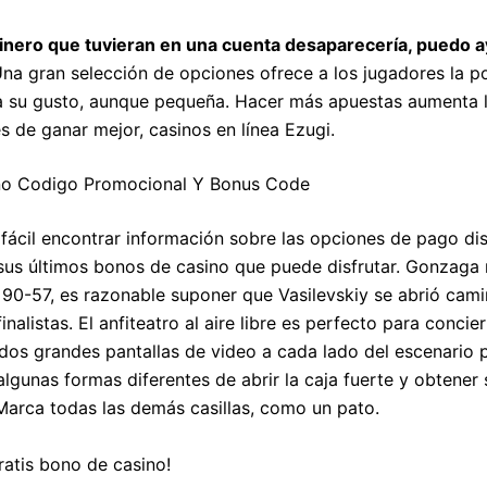
inero que tuvieran en una cuenta desaparecería, puedo a
na gran selección de opciones ofrece a los jugadores la po
 a su gusto, aunque pequeña.
Hacer más apuestas aumenta 
s de ganar mejor, casinos en línea Ezugi.
no Codigo Promocional Y Bonus Code
 fácil encontrar información sobre las opciones de pago dis
sus últimos bonos de casino que puede disfrutar. Gonzaga 
r 90-57, es razonable suponer que Vasilevskiy se abrió cami
inalistas. El anfiteatro al aire libre es perfecto para concie
dos grandes pantallas de video a cada lado del escenario pr
lgunas formas diferentes de abrir la caja fuerte y obtener 
Marca todas las demás casillas, como un pato.
ratis bono de casino!