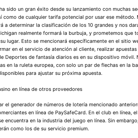
ha sido un gran éxito desde su lanzamiento con muchas se
sí como de cualquier tarifa potencial por usar ese método.
á a determinar la clasificación de los 10 grandes y nos da
Michigan realmente formará la burbuja, y prometemos que 
 su lugar. Esto se mencionará específicamente en el sitio w
mar en el servicio de atención al cliente, realizar apuesta
de Deportes de fantasía diarios es en su dispositivo móvil.
as en la ruleta europea, con solo un par de flechas en la b
sponibles para ajustar su próxima apuesta.
sino en línea de otros proveedores
zar el generador de números de lotería mencionado anterio
omerciantes en línea de PaySafeCard. En el club en línea, e
e encuentra en la industria del juego en línea. Sin embargo
erán como los de su servicio premium.