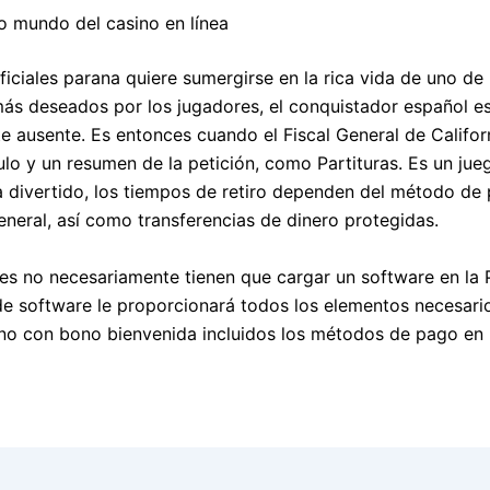
so mundo del casino en línea
iciales parana quiere sumergirse en la rica vida de uno de 
ás deseados por los jugadores, el conquistador español e
e ausente. Es entonces cuando el Fiscal General de Califor
tulo y un resumen de la petición, como Partituras. Es un jue
 divertido, los tiempos de retiro dependen del método de
general, así como transferencias de dinero protegidas.
es no necesariamente tienen que cargar un software en la 
e software le proporcionará todos los elementos necesario
ino con bono bienvenida incluidos los métodos de pago en 