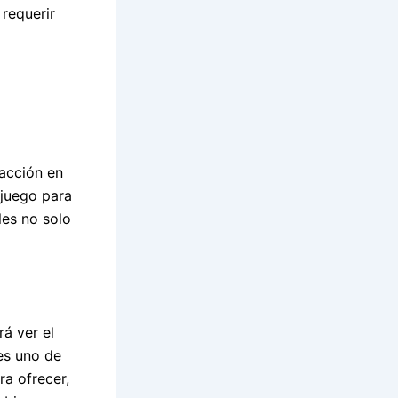
 requerir
acción en
 juego para
les no solo
á ver el
es uno de
ra ofrecer,