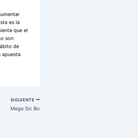
 aumentar
sta es la
sienta que el
go son
hábito de
a apuesta
SIGUIENTE
Mega Sic Bo