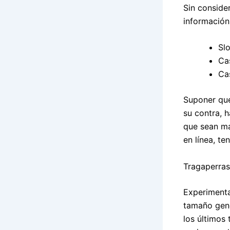
Sin consider
información 
Slo
Ca
Ca
Suponer que
su contra, 
que sean má
en línea, t
Tragaperras
Experimenta
tamaño gene
los últimos