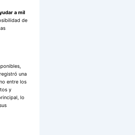
yudar a mil
sibilidad de
las
ponibles,
registró una
no entre los
rtos y
incipal, lo
sus