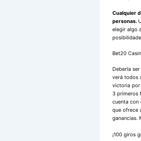
Cualquier d
personas.
U
elegir algo
posibilidade
Bet20 Casi
Debería ser
verá todos 
victoria po
3 primeros f
cuenta con 
que ofrece a
ganancias. 
¡100 giros g