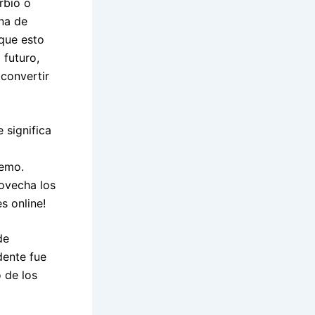
rbio o
na de
 que esto
 futuro,
convertir
e significa
demo.
rovecha los
s online!
de
dente fue
 de los