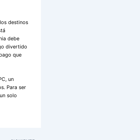
los destinos
stá
nia debe
go divertido
 pago que
PC, un
s. Para ser
un solo