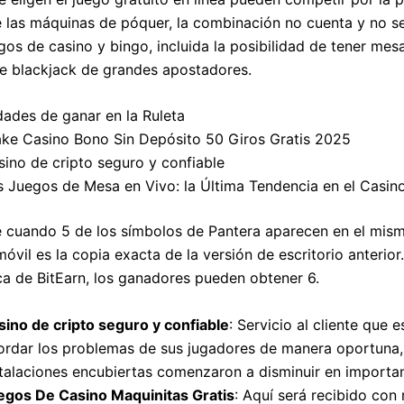
e las máquinas de póquer, la combinación no cuenta y no s
gos de casino y bingo, incluida la posibilidad de tener mes
e blackjack de grandes apostadores.
idades de ganar en la Ruleta
ake Casino Bono Sin Depósito 50 Giros Gratis 2025
sino de cripto seguro y confiable
s Juegos de Mesa en Vivo: la Última Tendencia en el Casin
 cuando 5 de los símbolos de Pantera aparecen en el mism
óvil es la copia exacta de la versión de escritorio anterior
ica de BitEarn, los ganadores pueden obtener 6.
sino de cripto seguro y confiable
:
Servicio al cliente que 
ordar los problemas de sus jugadores de manera oportuna,
stalaciones encubiertas comenzaron a disminuir en importan
egos De Casino Maquinitas Gratis
:
Aquí será recibido con