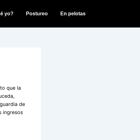
ué yo?
Postureo
En pelotas
to que la
uceda,
nguardia de
s ingresos