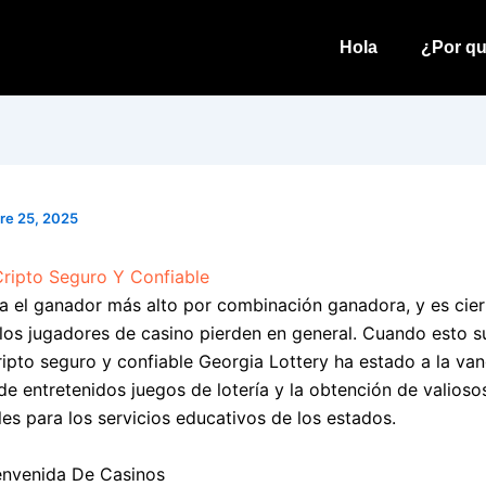
Hola
¿Por q
re 25, 2025
ripto Seguro Y Confiable
a el ganador más alto por combinación ganadora, y es cier
los jugadores de casino pierden en general. Cuando esto s
ripto seguro y confiable Georgia Lottery ha estado a la va
de entretenidos juegos de lotería y la obtención de valioso
les para los servicios educativos de los estados.
envenida De Casinos