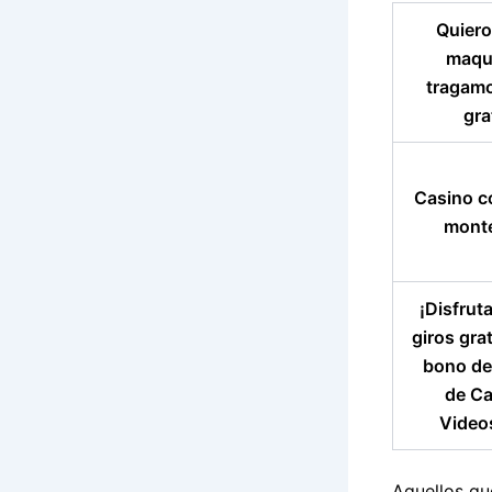
Quiero
maqu
tragam
gra
Casino c
monte
¡Disfrut
giros grat
bono de
de Ca
Videos
Aquellos qu