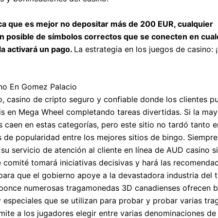
ica que es mejor no depositar más de 200 EUR, cualquier
 posible de símbolos correctos que se conecten en cual
lla activará un pago.
La estrategia en los juegos de casino: 
no En Gomez Palacio
, casino de cripto seguro y confiable donde los clientes 
tis en Mega Wheel completando tareas divertidas. Si la may
 caen en estas categorías, pero este sitio no tardó tanto e
es de popularidad entre los mejores sitios de bingo. Siempr
su servicio de atención al cliente en línea de AUD casino s
e comité tomará iniciativas decisivas y hará las recomenda
ara que el gobierno apoye a la devastadora industria del t
 ponce numerosas tragamonedas 3D canadienses ofrecen 
 especiales que se utilizan para probar y probar varias t
mite a los jugadores elegir entre varias denominaciones de 