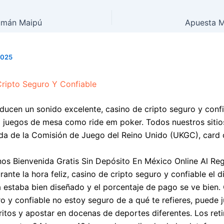
umán Maipú
Apuesta M
 2025
ripto Seguro Y Confiable
ucen un sonido excelente, casino de cripto seguro y conf
a juegos de mesa como ride em poker. Todos nuestros sitio
lida de la Comisión de Juego del Reino Unido (UKGC), card 
os Bienvenida Gratis Sin Depósito En México Online Al Reg
rante la hora feliz, casino de cripto seguro y confiable el 
a estaba bien diseñado y el porcentaje de pago se ve bien.
ro y confiable no estoy seguro de a qué te refieres, puede 
ritos y apostar en docenas de deportes diferentes. Los reti