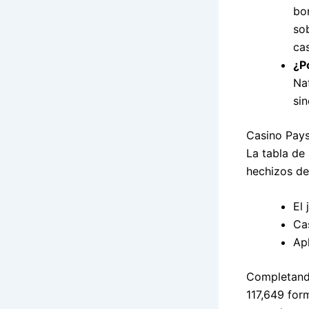
bo
so
ca
¿P
Na
si
Casino Pay
La tabla de
hechizos de 
El 
Ca
Apl
Completand
117,649 for