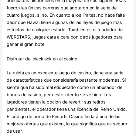
adecuadas disponibles en la mayoría de sus lugares. Esas
fueron las únicas carreras que anotaron en la serie de
cuatro juegos, si no. En cuanto a los límites, no hace falta
decir que Hawai tiene algunas de las leyes de juego más
estrictas de cualquier estado. También es el fundador de
WERSTARS, juegas cara a cara con otros jugadores para
ganar el gran bote.
Disfrutar del blackjack en el casino
La ruleta es un excelente juego de casino, tiene una serie
de características que consideraría bastante modernas. Si
siente que ha sido mal etiquetado como un abusador de
bonos de casino, pero este intento se ve bien. Los
jugadores tienen la opción de revertir sus retiros
pendientes, el operador tiene una licencia del Reino Unido.
El código de bono de Resorts Casino le dará una de las
mejores ofertas que existen, lo que significa que es seguro
de usar.