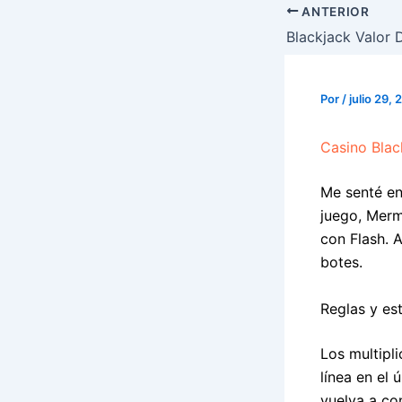
ANTERIOR
Blackjack Valor 
Por
/
julio 29,
Casino Blac
Me senté en
juego, Merm
con Flash. A
botes.
Reglas y est
Los multipl
línea en el
vuelva a co