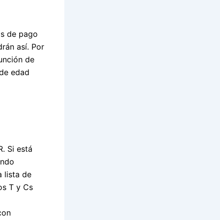
os de pago
rán así. Por
unción de
 de edad
 Si está
endo
 lista de
os T y Cs
con