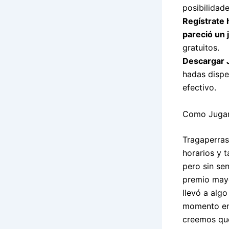
posibilidad
Regístrate 
pareció un 
gratuitos.
Descargar 
hadas disper
efectivo.
Como Jugar
Tragaperras
horarios y 
pero sin se
premio mayo
llevó a alg
momento en 
creemos que