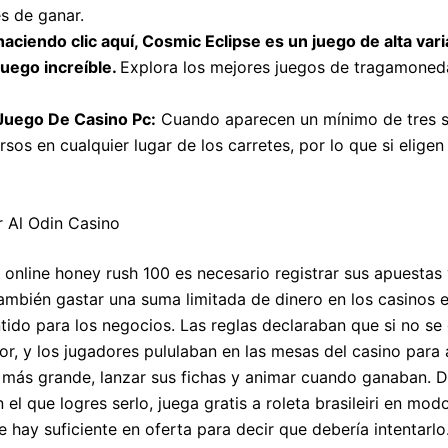
es de ganar.
haciendo clic aquí, Cosmic Eclipse es un juego de alta var
juego increíble.
Explora los mejores juegos de tragamoned
Juego De Casino Pc:
Cuando aparecen un mínimo de tres 
sos en cualquier lugar de los carretes, por lo que si eligen 
 Al Odin Casino
 online honey rush 100 es necesario registrar sus apuestas 
también gastar una suma limitada de dinero en los casinos e
ntido para los negocios. Las reglas declaraban que si no se
r, y los jugadores pululaban en las mesas del casino para
o más grande, lanzar sus fichas y animar cuando ganaban. D
el que logres serlo, juega gratis a roleta brasileiri en mo
 hay suficiente en oferta para decir que debería intentarl