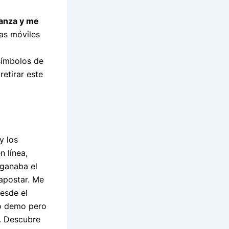
ianza y me
as móviles
símbolos de
retirar este
y los
n línea,
 ganaba el
 apostar. Me
esde el
do demo pero
o. Descubre