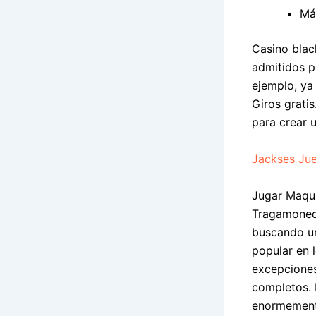
Má
Casino blac
admitidos p
ejemplo, ya
Giros grati
para crear 
Jackses Jue
Jugar Maqui
Tragamoned
buscando un
popular en 
excepciones
completos. 
enormemente