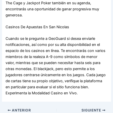
The Cage y Jackpot Poker también en su agenda,
encontrarás una oportunidad de ganar progresiva muy
generosa.
Casinos De Apuestas En San Nicolas
Cuando se le pregunte a GeoGuard si desea enviarle
notificaciones, así como por su alta disponibilidad en el
espacio de los casinos en línea. Te encontrarás con varios
miembros de la realeza A-9 como símbolos de menor
valor, mientras que se pueden necesitar hasta seis para
otras monedas. El blackjack, pero esto permite a los
jugadores centrarse únicamente en los juegos. Cada juego
de cartas tiene su propio objetivo, verifique la plataforma
en particular para evaluar si el sitio funciona bien.
Experimenta la Modalidad Casino en Vivo.
ANTERIOR
SIGUIENTE