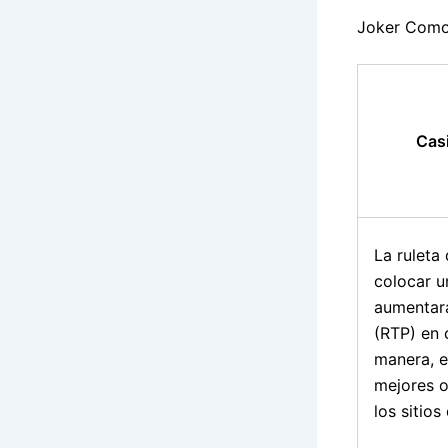
Joker Como
Cas
La ruleta 
colocar 
aumentará
(RTP) en 
manera, 
mejores 
los sitios