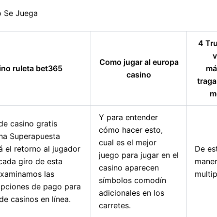
 Se Juega
4 Tr
v
Como jugar al europa
ino ruleta bet365
má
casino
trag
m
Y para entender
de casino gratis
cómo hacer esto,
una Superapuesta
cual es el mejor
 el retorno al jugador
De es
juego para jugar en el
cada giro de esta
maner
casino aparecen
examinamos las
multip
símbolos comodín
opciones de pago para
adicionales en los
 de casinos en línea.
carretes.