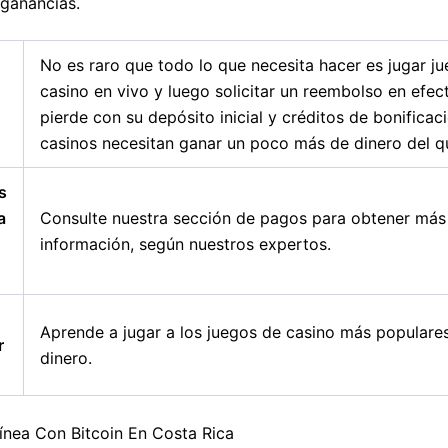
 ganancias.
No es raro que todo lo que necesita hacer es jugar j
casino en vivo y luego solicitar un reembolso en efect
pierde con su depósito inicial y créditos de bonificaci
casinos necesitan ganar un poco más de dinero del q
s
a
Consulte nuestra sección de pagos para obtener más
información, según nuestros expertos.
Aprende a jugar a los juegos de casino más populare
r
dinero.
ínea Con Bitcoin En Costa Rica