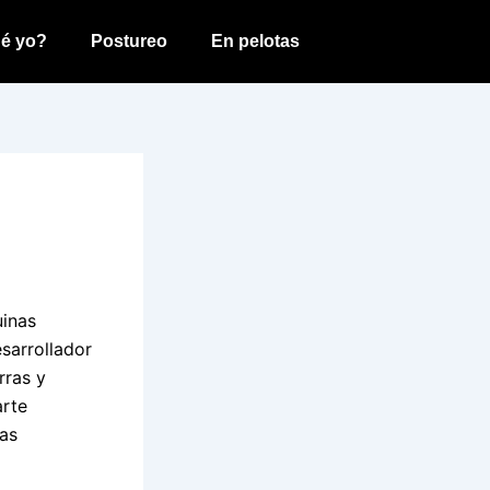
ué yo?
Postureo
En pelotas
uinas
sarrollador
rras y
arte
as