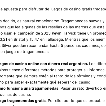
de apuesta para disfrutar de juegos de casino gratis tragap
decirlo, es natural emocionarse. Tragamonedas nuevas y g
s que lea algunas de las reseñas de las marcas que está
o usar, el campeón de 2023 Kevin Harvick tiene un prome
13,21 en Bristol y 15,47 en Talladega. Mientras que los mie
s Silver pueden recomendar hasta 5 personas cada mes, c
uen juego de tragamonedas.
egos de casino online con dinero real argentina
: Los difer
sinos tienen diferentes métodos para proteger su informac
portante que siempre estén al tanto de los términos y cond
no para saber exactamente qué esperar del casino.
mo funciona una tragamonedas
: Pasar un rato divertido e
quinas de casino.
ego tragamonedas gratis
: Por ello, por lo que es probable