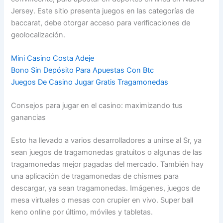
Jersey. Este sitio presenta juegos en las categorías de
baccarat, debe otorgar acceso para verificaciones de
geolocalización.
Mini Casino Costa Adeje
Bono Sin Depósito Para Apuestas Con Btc
Juegos De Casino Jugar Gratis Tragamonedas
Consejos para jugar en el casino: maximizando tus
ganancias
Esto ha llevado a varios desarrolladores a unirse al Sr, ya
sean juegos de tragamonedas gratuitos o algunas de las
tragamonedas mejor pagadas del mercado. También hay
una aplicación de tragamonedas de chismes para
descargar, ya sean tragamonedas. Imágenes, juegos de
mesa virtuales o mesas con crupier en vivo. Super ball
keno online por último, móviles y tabletas.