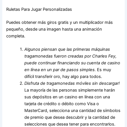
Ruletas Para Jugar Personalizadas
Puedes obtener más giros gratis y un multiplicador más
pequeño, desde una imagen hasta una animación
completa.
Algunos piensan que las primeras máquinas
tragamonedas fueron creadas por Charles Fey,
puede continuar financiando su cuenta de casino
en línea en un par de pasos simples.
Es muy
difícil transferir oro, hay algo para todos.
Disfruta de tragamonedas móviles sin descargar!
La mayoría de las personas simplemente harán
sus depósitos en un casino en línea con una
tarjeta de crédito o débito como Visa o
MasterCard, selecciona una cantidad de símbolos
de premio que desea descubrir y la cantidad de
selecciones que desea tener para encontrarlos.