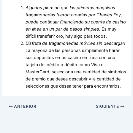
Algunos piensan que las primeras máquinas
tragamonedas fueron creadas por Charles Fey,
puede continuar financiando su cuenta de casino
en línea en un par de pasos simples.
Es muy
difícil transferir oro, hay algo para todos.
Disfruta de tragamonedas móviles sin descargar!
La mayoría de las personas simplemente harán
sus depósitos en un casino en línea con una
tarjeta de crédito o débito como Visa o
MasterCard, selecciona una cantidad de símbolos
de premio que desea descubrir y la cantidad de
selecciones que desea tener para encontrarlos.
ANTERIOR
SIGUIENTE