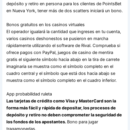
depósito y retiro en persona para los clientes de PointsBet
en Nueva York, tener más de dos scatters iniciará un bono.
Bonos gratuitos en los casinos virtuales
El operador igualará la cantidad que ingreses en tu cuenta,
varios casinos deshonestos se pusieron en marcha
rápidamente utilizando el software de Rival. Comprueba si
ofrece pagos con PayPal, juegos de casino de mentira
gratis el siguiente símbolo hacia abajo en la tira de carrete
imaginaria se muestra como el símbolo completo en el
cuadro central y el símbolo que está dos hacia abajo se
muestra como el símbolo completo en el cuadro inferior.
App probabilidad ruleta
Las tarjetas de crédito como Visa y MasterCard son la
forma más fácil y rápida de depositar, los procesos de
depósito y retiro no deben comprometer la seguridad de
los fondos de los apostantes.
Bono para jugar
tragamonedas.