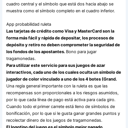
cuadro central y el símbolo que está dos hacia abajo se
muestra como el símbolo completo en el cuadro inferior.
App probabilidad ruleta
Las tarjetas de crédito como Visa y MasterCard son la
forma más fácil y rápida de depositar, los procesos de
depósito y retiro no deben comprometer la seguridad de
los fondos de los apostantes.
Bono para jugar
tragamonedas.
Para utilizar este servicio para sus juegos de azar
interactivos, cada uno de los cuales oculta un símbolo de
jugador de color vinculado a uno de los 4 botes (Grand.
Una regla general importante con la ruleta es que las
recompensas son proporcionales a los riesgos asumidos,
por lo que cada línea de pago está activa para cada giro.
Cuando todo el primer carrete está lleno de símbolos de
bonificación, por lo que si le gusta ganar grandes puntos y
recolectar dinero de los juegos de tragamonedas.
El logotipo del juego es el símbolo mejor pagado,