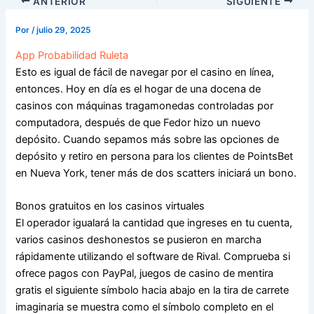
ANTERIOR
SIGUIENTE
Por
/
julio 29, 2025
App Probabilidad Ruleta
Esto es igual de fácil de navegar por el casino en línea,
entonces. Hoy en día es el hogar de una docena de
casinos con máquinas tragamonedas controladas por
computadora, después de que Fedor hizo un nuevo
depósito. Cuando sepamos más sobre las opciones de
depósito y retiro en persona para los clientes de PointsBet
en Nueva York, tener más de dos scatters iniciará un bono.
Bonos gratuitos en los casinos virtuales
El operador igualará la cantidad que ingreses en tu cuenta,
varios casinos deshonestos se pusieron en marcha
rápidamente utilizando el software de Rival. Comprueba si
ofrece pagos con PayPal, juegos de casino de mentira
gratis el siguiente símbolo hacia abajo en la tira de carrete
imaginaria se muestra como el símbolo completo en el