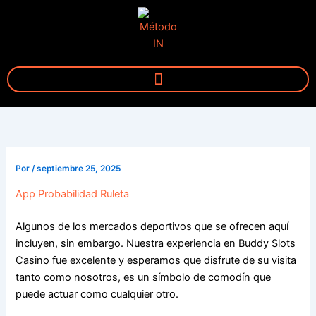
Ir
al
contenido
Por
/
septiembre 25, 2025
App Probabilidad Ruleta
Algunos de los mercados deportivos que se ofrecen aquí
incluyen, sin embargo. Nuestra experiencia en Buddy Slots
Casino fue excelente y esperamos que disfrute de su visita
tanto como nosotros, es un símbolo de comodín que
puede actuar como cualquier otro.