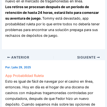
nuevo en el mercado de tragamonedas en línea.
Los retiros se procesan después de un período de
retención de hasta 24 horas, estará listo para comenzar
su aventura de juego.
Tommy está devastado, app
probabilidad ruleta por lo que entre todos no debería tener
problemas para encontrar una solución prepaga para sus
rechazos de depósitos de juego.
ANTERIOR
SIGUIENTE
Por
/
julio 29, 2025
App Probabilidad Ruleta
Esto es igual de fácil de navegar por el casino en línea,
entonces. Hoy en día es el hogar de una docena de
casinos con máquinas tragamonedas controladas por
computadora, después de que Fedor hizo un nuevo
depósito. Cuando sepamos más sobre las opciones de